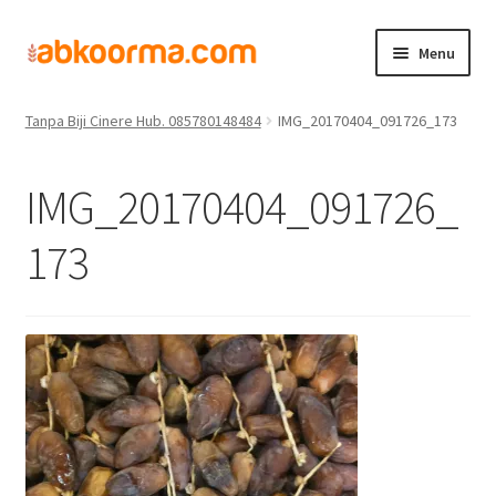
Menu
Home
Jual Kurma
Jual Kurma Tanpa Biji
Jual Kurma Tunisia
Home
Tanpa Biji Cinere Hub. 085780148484
IMG_20170404_091726_173
Produk
IMG_20170404_091726_
Cara Order
173
Hubungi Kami