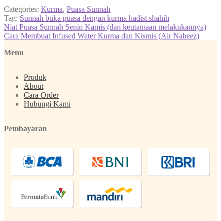
Categories:
Kurma
,
Puasa Sunnah
Tag:
Sunnah buka puasa dengan kurma hadist shahih
Post
Previous
Niat Puasa Sunnah Senin Kamis (dan keutamaan melakukannya)
post:
Next
Cara Membuat Infused Water Kurma dan Kismis (Air Nabeez)
navigation
post:
Menu
Produk
About
Cara Order
Hubungi Kami
Pembayaran