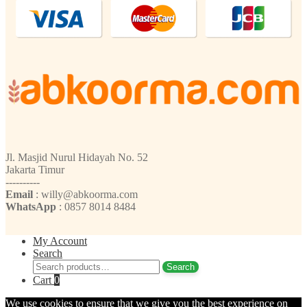
Jl. Masjid Nurul Hidayah No. 52
Jakarta Timur
----------
Email
: willy@abkoorma.com
WhatsApp
: 0857 8014 8484
My Account
Search
Search
Search
for:
Cart
0
We use cookies to ensure that we give you the best experience on