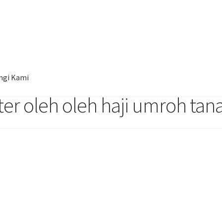
r zam zam 1 liter oleh oleh haji umroh tanah abang jakarta
ngi Kami
liter oleh oleh haji umroh ta