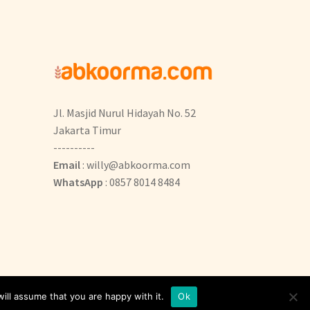
Jl. Masjid Nurul Hidayah No. 52
Jakarta Timur
----------
Email
: willy@abkoorma.com
WhatsApp
: 0857 8014 8484
ill assume that you are happy with it.
Ok