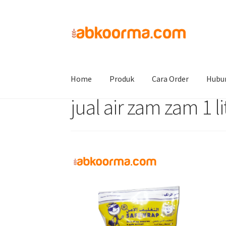
Home
Air Zam Zam
Air Zam zam 1L
jual ai
Home
Produk
Cara Order
Hubu
jual air zam zam 1 