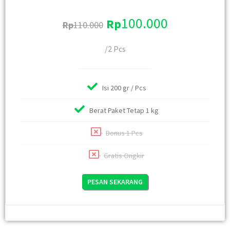
100.000
Rp
Rp
110.000
/2 Pcs
Isi 200 gr / Pcs
Berat Paket Tetap 1 kg
Bonus 1 Pcs
Gratis Ongkir
PESAN SEKARANG