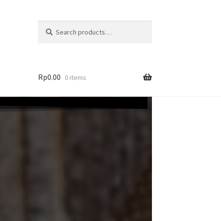
Search
Rp
0.00
0 items