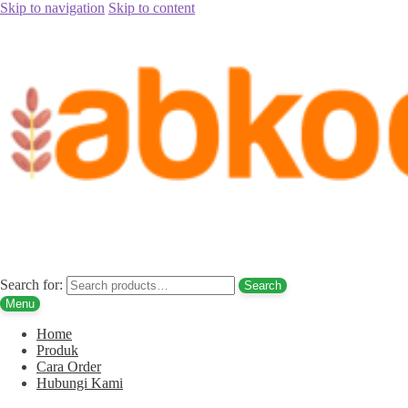
Skip to navigation
Skip to content
Home
/
Coklat
/
Coklat Kerikil Batu Arab 500 gr
Search for:
Search
Menu
Home
Produk
Cara Order
Hubungi Kami