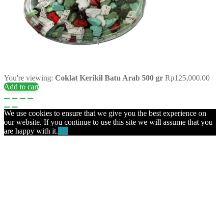
You're viewing:
Coklat Kerikil Batu Arab 500 gr
Rp
125,000.00
Add to cart
We use cookies to ensure that we give you the best experience on
our website. If you continue to use this site we will assume that you
are happy with it.
Ok