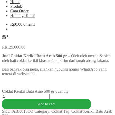
Home
Produk
Cara Order
Hubungi Kami
Coklat Kerikil Batu Arab 500
Rp
0.00
0 items
gr
Rp
125,000.00
Jual Coklat Kerikil Batu Arab 500 gr
– Oleh oleh umroh & oleh
oleh haji coklat kerikil khas arab, dikirim dari tanah abang Jakarta.
Beli banyak bisa nego, silahkan hubungi nomer WhatsApp yang
tertera di website ini.
Coklat Kerikil Batu Arab 500 gr quantity
Add to cart
SKU:
ABK018CO
Category:
Coklat
Tag:
Coklat Kerikil Batu Arab