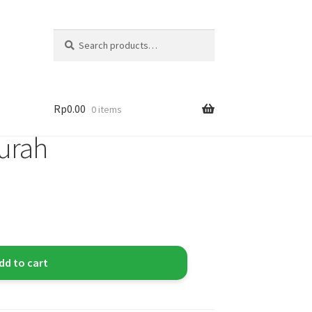
Search
Rp
0.00
0 items
urah
dd to cart