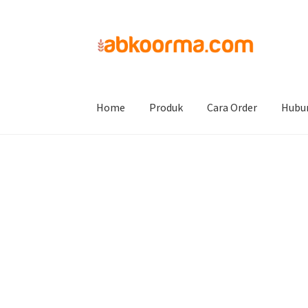
Home
Siwak
Jual Siwak Arab Murah
Home
Produk
Cara Order
Hubu