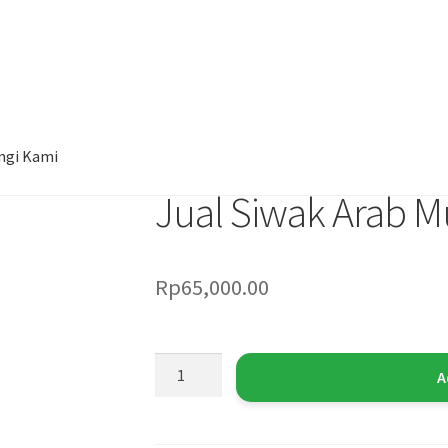
ngi Kami
Jual Siwak Arab M
Rp
65,000.00
A