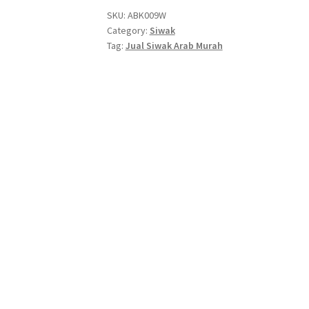
SKU:
ABK009W
Category:
Siwak
Tag:
Jual Siwak Arab Murah