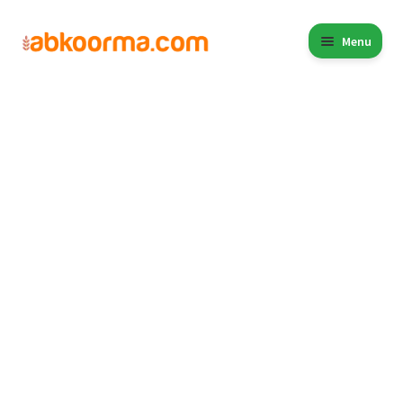
Menu
Home
Kurma
Kurma Ajwa Al Madinah 500 gram
Home
Produk
Cara Order
Hubungi Kami