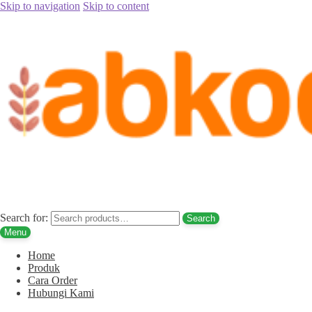
Skip to navigation
Skip to content
Home
/
Kurma
/
Kurma Tunisia Palm Fruit 500gr (Kurma Tangkai)
Search for:
Search
Menu
Home
Produk
Cara Order
Hubungi Kami