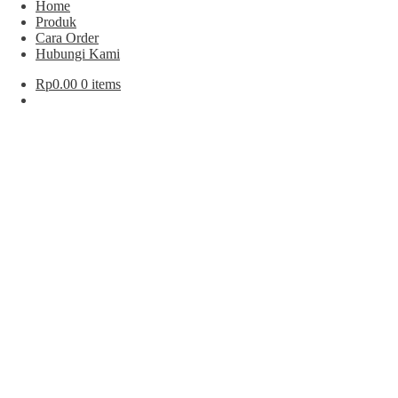
Home
Produk
Cara Order
Hubungi Kami
Rp
0.00
0 items