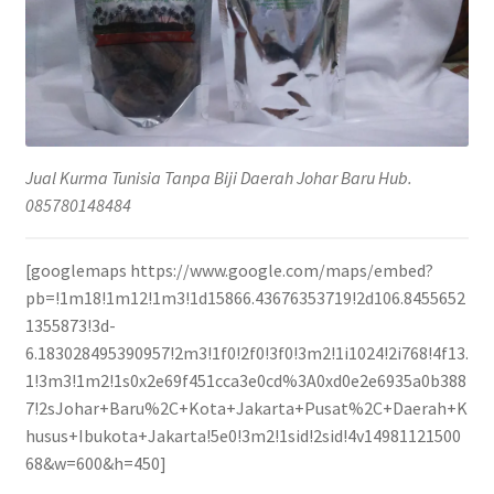
Jual Kurma Tunisia Tanpa Biji Daerah Johar Baru Hub.
085780148484
[googlemaps https://www.google.com/maps/embed?
pb=!1m18!1m12!1m3!1d15866.43676353719!2d106.8455652
1355873!3d-
6.183028495390957!2m3!1f0!2f0!3f0!3m2!1i1024!2i768!4f13.
1!3m3!1m2!1s0x2e69f451cca3e0cd%3A0xd0e2e6935a0b388
7!2sJohar+Baru%2C+Kota+Jakarta+Pusat%2C+Daerah+K
husus+Ibukota+Jakarta!5e0!3m2!1sid!2sid!4v14981121500
68&w=600&h=450]