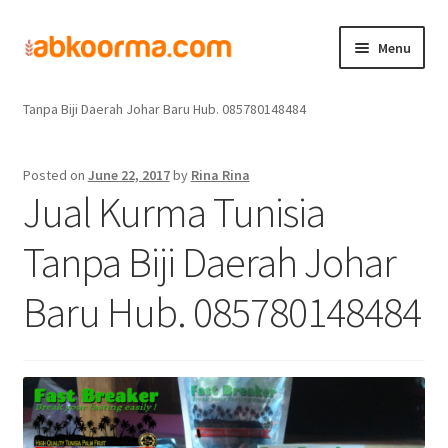
Menu
Home
Jual Kurma
Jual Kurma Tanpa Biji
Jual Kurma Tunisia
Home
Tanpa Biji Daerah Johar Baru Hub. 085780148484
Produk
Posted on
June 22, 2017
by
Rina Rina
Jual Kurma Tunisia
Cara Order
Tanpa Biji Daerah Johar
Hubungi Kami
Baru Hub. 085780148484