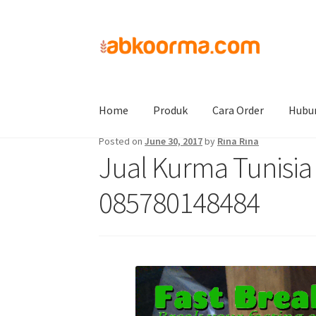
Home
Jual Kurma
Jual Kurma Tanpa Biji
Ju
Home
Produk
Cara Order
Hubu
Posted on
June 30, 2017
by
Rina Rina
Jual Kurma Tunisia
085780148484