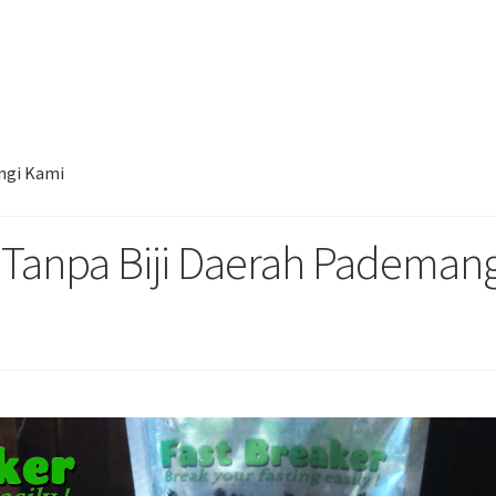
al Kurma Tunisia Tanpa Biji Daerah Pademangan Hub. 085780148484
ngi Kami
 Tanpa Biji Daerah Pademan