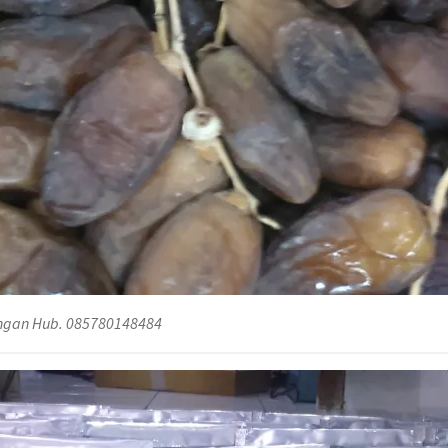
angan Hub. 085780148484