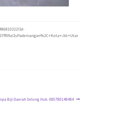
486810322!3d-
cf837ff09a!2sPademangan%2C+Kota+Jkt+Utar
npa Biji Daerah Selong Hub. 085780148484