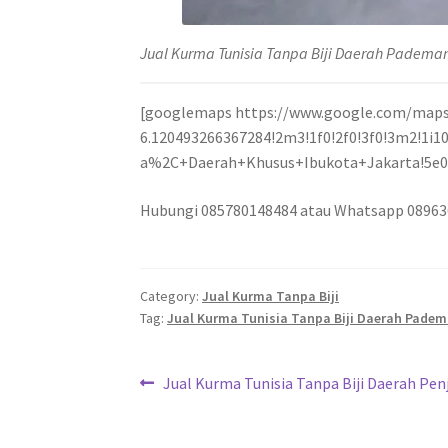
Jual Kurma Tunisia Tanpa Biji Daerah Padem
[googlemaps https://www.google.com/maps
6.120493266367284!2m3!1f0!2f0!3f0!3m2!1
a%2C+Daerah+Khusus+Ibukota+Jakarta!5e0!
Hubungi 085780148484 atau Whatsapp 0896
Category:
Jual Kurma Tanpa Biji
Tag:
Jual Kurma Tunisia Tanpa Biji Daerah Pade
Jual Kurma Tunisia Tanpa Biji Daerah Pe