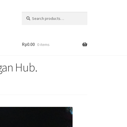
Search
Rp
0.00
0 items
gan Hub.