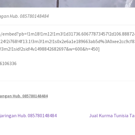
angan Hub. 085780148484
/embed?pb=!1m18!1m12!1m3!1d31736.60677873457!2d106.88872
i1024!2i768!4f13.1!3m3!1m2!1s0x2e6a1e189663ab5d%3A0xee2cc9
3m2!1sid!2sid!4v1498842682697&w=600&h=450]
36106336
mangan Hub. 085780148484
njaringan Hub. 085780148484
Jual Kurma Tunisia Ta