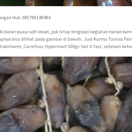
mangan Hub. 085780148484
ki bulan puasa udh lewat, yuk tetap lengkapi kegiatan harian k
pnya bisa dilihat pada gambar di bawah.. Jual Kurma Tunisia Pal
 Indomaret, Carrefour, Hypermart 500gr. Get it fast, sebelum keh