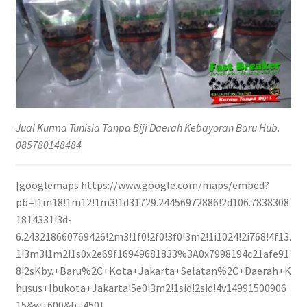
Jual Kurma Tunisia Tanpa Biji Daerah Kebayoran Baru Hub.
085780148484
[googlemaps https://www.google.com/maps/embed?
pb=!1m18!1m12!1m3!1d31729.24456972886!2d106.7838308
1814331!3d-
6.243218660769426!2m3!1f0!2f0!3f0!3m2!1i1024!2i768!4f13.
1!3m3!1m2!1s0x2e69f16949681833%3A0x7998194c21afe91
8!2sKby.+Baru%2C+Kota+Jakarta+Selatan%2C+Daerah+K
husus+Ibukota+Jakarta!5e0!3m2!1sid!2sid!4v14991500906
15&w=600&h=450]