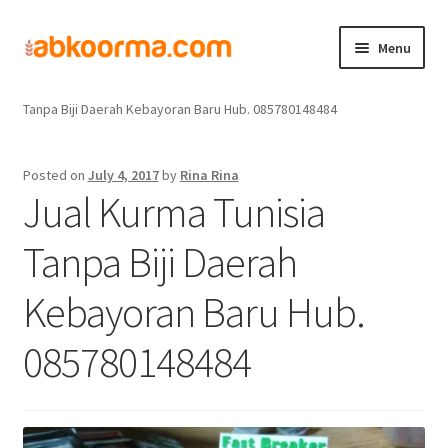
Menu
Home
Jual Kurma
Jual Kurma Tanpa Biji
Jual Kurma Tunisia
Home
Tanpa Biji Daerah Kebayoran Baru Hub. 085780148484
Produk
Posted on
July 4, 2017
by
Rina Rina
Jual Kurma Tunisia
Cara Order
Tanpa Biji Daerah
Hubungi Kami
Kebayoran Baru Hub.
085780148484