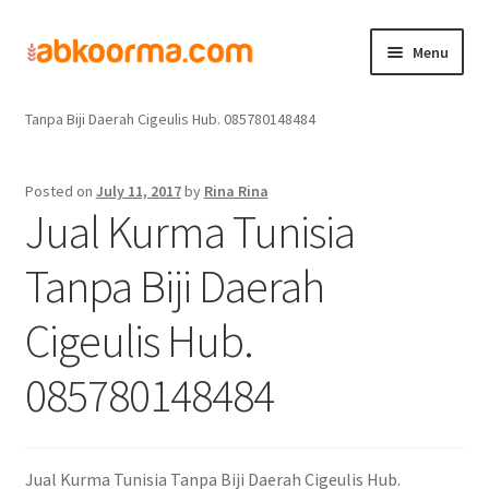
Menu
Home
Jual Kurma
Jual Kurma Tanpa Biji
Jual Kurma Tunisia
Home
Tanpa Biji Daerah Cigeulis Hub. 085780148484
Produk
Posted on
July 11, 2017
by
Rina Rina
Jual Kurma Tunisia
Cara Order
Tanpa Biji Daerah
Hubungi Kami
Cigeulis Hub.
085780148484
Jual Kurma Tunisia Tanpa Biji Daerah Cigeulis Hub.