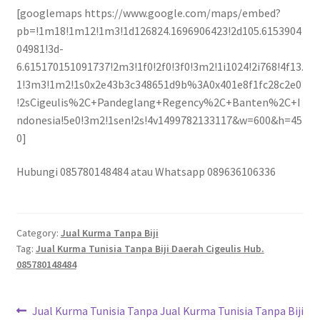
[googlemaps https://www.google.com/maps/embed?
pb=!1m18!1m12!1m3!1d126824.1696906423!2d105.6153904
04981!3d-
6.615170151091737!2m3!1f0!2f0!3f0!3m2!1i1024!2i768!4f13.
1!3m3!1m2!1s0x2e43b3c348651d9b%3A0x401e8f1fc28c2e0
!2sCigeulis%2C+Pandeglang+Regency%2C+Banten%2C+I
ndonesia!5e0!3m2!1sen!2s!4v1499782133117&w=600&h=45
0]
Hubungi 085780148484 atau Whatsapp 089636106336
Category:
Jual Kurma Tanpa Biji
Tag:
Jual Kurma Tunisia Tanpa Biji Daerah Cigeulis Hub.
085780148484
Jual Kurma Tunisia Tanpa
Jual Kurma Tunisia Tanpa Biji