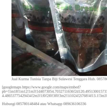
Jual Kurma Tunisia Tanpa Biji Sulawesi Tenggara Hub. 0857
[googlemaps https://www.google.com/maps/embed?
pb=!1m18!1m12!1m3!1d4073054.7032711636!2d120.49513001573
4.48653775429434!2m3!1f0!2f0!3f0!3m2!1i1024!2i768!4f13.1!3
Hubungi 085780148484 atau Whatsapp 089636106336