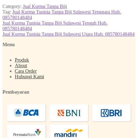
Category:
Jual Kurma Tanpa Biji
Tag:
Jual Kurma Tunisia Tanpa Biji Sulawesi Tenggara Hub.
085780148484
Post
Previous
Jual Kurma Tunisia Tanpa Biji Sulawesi Tengah Hub.
post:
085780148484
navigation
Next
Jual Kurma Tunisia Tanpa Biji Sulawesi Utara Hub. 085780148484
post:
Menu
Produk
About
Cara Order
Hubungi Kami
Pembayaran