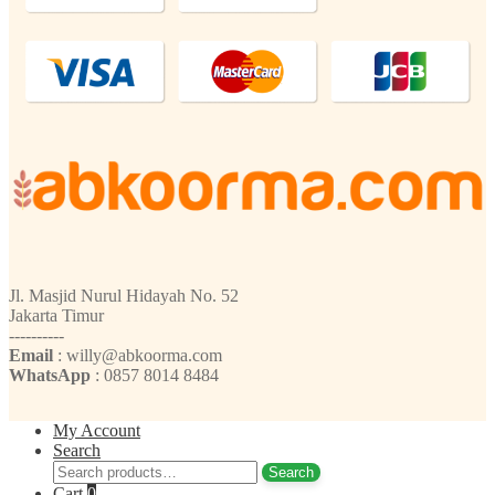
Jl. Masjid Nurul Hidayah No. 52
Jakarta Timur
----------
Email
: willy@abkoorma.com
WhatsApp
: 0857 8014 8484
My Account
Search
Search
Search
for:
Cart
0