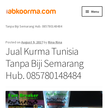
Menu
Home
Jual Kurma
Jual Kurma Tanpa Biji
Jual Kurma Tunisia
Home
Tanpa Biji Semarang Hub. 085780148484
Produk
Posted on
August 9, 2017
by
Rina Rina
Jual Kurma Tunisia
Cara Order
Tanpa Biji Semarang
Hubungi Kami
Hub. 085780148484