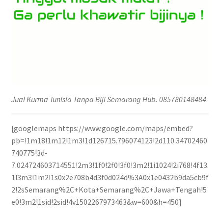
Jual Kurma Tunisia Tanpa Biji Semarang Hub. 085780148484
[googlemaps https://www.google.com/maps/embed?
pb=!1m18!1m12!1m3!1d126715.796074123!2d110.34702460
740775!3d-
7.024724603714551!2m3!1f0!2f0!3f0!3m2!1i1024!2i768!4f13.
1!3m3!1m2!1s0x2e708b4d3f0d024d%3A0x1e0432b9da5cb9f
2!2sSemarang%2C+Kota+Semarang%2C+Jawa+Tengah!5
e0!3m2!1sid!2sid!4v1502267973463&w=600&h=450]