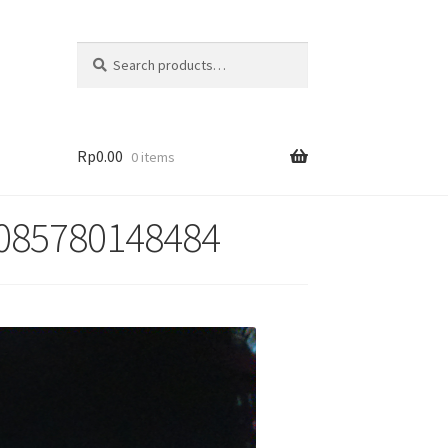
Search
Rp
0.00
0 items
. 085780148484