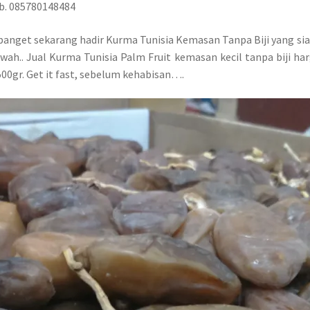
ub. 085780148484
banget sekarang hadir Kurma Tunisia Kemasan Tanpa Biji yang s
wah.. Jual Kurma Tunisia Palm Fruit kemasan kecil tanpa biji ha
00gr. Get it fast, sebelum kehabisan….