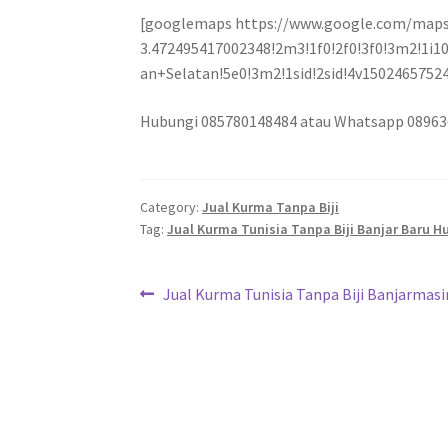
[googlemaps https://www.google.com/maps
3.472495417002348!2m3!1f0!2f0!3f0!3m2!1
an+Selatan!5e0!3m2!1sid!2sid!4v150246575
Hubungi 085780148484 atau Whatsapp 0896
Category:
Jual Kurma Tanpa Biji
Tag:
Jual Kurma Tunisia Tanpa Biji Banjar Baru H
Jual Kurma Tunisia Tanpa Biji Banjarmas