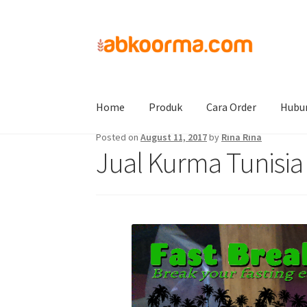
Home
Jual Kurma
Jual Kurma Tanpa Biji
Ju
Home
Produk
Cara Order
Hubu
Posted on
August 11, 2017
by
Rina Rina
Jual Kurma Tunisia