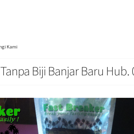
al Kurma Tunisia Tanpa Biji Banjar Baru Hub. 085780148484
ngi Kami
 Tanpa Biji Banjar Baru Hub