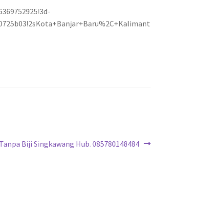
6369752925!3d-
480725b03!2sKota+Banjar+Baru%2C+Kalimant
 Tanpa Biji Singkawang Hub. 085780148484