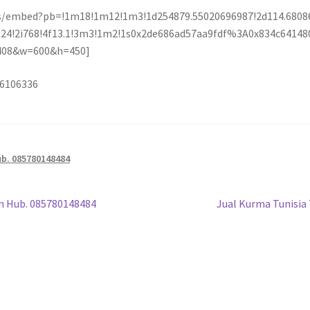
/embed?pb=!1m18!1m12!1m3!1d254879.55020696987!2d114.6808
i1024!2i768!4f13.1!3m3!1m2!1s0x2de686ad57aa9fdf%3A0x834c641
2408&w=600&h=450]
36106336
ub. 085780148484
in Hub. 085780148484
Jual Kurma Tunisia