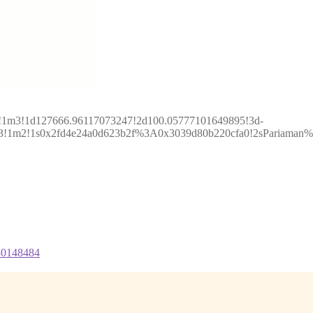
2!1m3!1d127666.96117073247!2d100.05777101649895!3d-
!3m3!1m2!1s0x2fd4e24a0d623b2f%3A0x3039d80b220cfa0!2sPariama
780148484