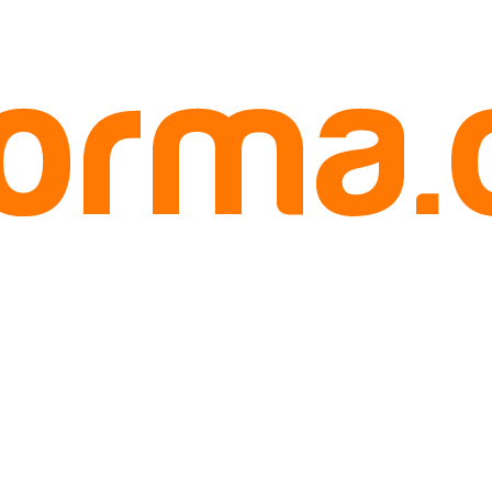
npa Biji Pariaman Hub. 085780148484
 Hub. 085780148484