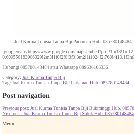
Jual Kurma Tunisia Tanpa Biji Pariaman Hub. 085780148484
[googlemaps https://www.google.com/maps/embed?pb=!1m18!1m1
0.609550183906329!2m3!1f0!2f0!3f0!3m2!1i1024!2i768!4f13.1
Hubungi 085780148484 atau Whatsapp 089636106336
Category:
Jual Kurma Tanpa Biji
Tag:
Jual Kurma Tunisia Tanpa Biji Pariaman Hub. 085780148484
Post navigation
Previous post:
Jual Kurma Tunisia Tanpa Biji Bukittinggi Hub. 085
Next post:
Jual Kurma Tunisia Tanpa Biji Solok Hub. 085780148484
Menu