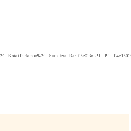
n%2C+Kota+Pariaman%2C+Sumatera+Barat!5e0!3m2!1sid!2sid!4v1