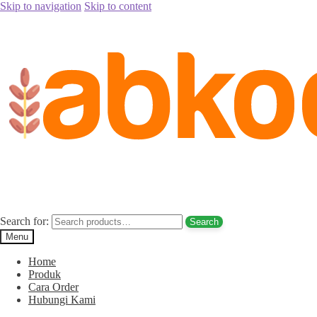
Skip to navigation
Skip to content
Home
/
Jual Kurma
/
Jual Kurma Tanpa Biji
/
Jual Kurma Tunisia Ta
Posted on
August 17, 2017
August 17, 2017
by
Rina Rina
Jual Kurma Tunisia Tanpa Biji Pariaman
Search for:
Search
Menu
Home
Produk
Cara Order
Hubungi Kami