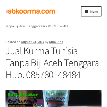
Menu
Home
Jual Kurma
Jual Kurma Tanpa Biji
Jual Kurma Tunisia
Home
Tanpa Biji Aceh Tenggara Hub. 085780148484
Produk
Posted on
August 23, 2017
by
Rina Rina
Jual Kurma Tunisia
Cara Order
Tanpa Biji Aceh Tenggara
Hubungi Kami
Hub. 085780148484