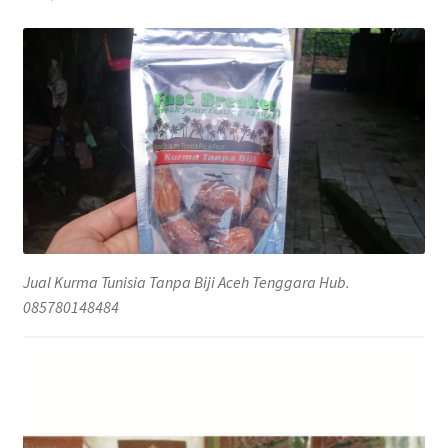
Jual Kurma Tunisia Tanpa Biji Aceh Tenggara Hub.
085780148484