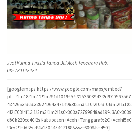
Jual Kurma Tunisia Tanpa Biji Aceh Tenggara Hub.
085780148484
[googlemaps https://www.google.com/maps/embed?
pb=!1m18!1m12!1m3!1d1019659.3253608943!2d97.0567567
4342663!3d3.3392406434714963!2m3!1f0!2f0!3f0!3m2!1i102
4!2i768!4f13.1!3m3!1m2!1s0x303a72799848ad19%3A0x3039
d80b220cd40!2sKabupaten+Aceh+Tenggara%2C+Aceh!5e0
!3m2!1sid!2sid!4v1503454071885&w=600&h=450]