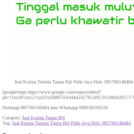
Jual Kurma Tunisia Tanpa Biji Pidie Jaya Hub. 085780148484
[googlemaps https://www.google.com/maps/embed?
pb=!1m18!1m12!1m3!1d508670.6444424278!2d95.91500442817176
Hubungi 085780148484 atau Whatsapp 089636106336
Category:
Jual Kurma Tanpa Biji
Tag:
Jual Kurma Tunisia Tanpa Biji Pidie Jaya Hub. 085780148484