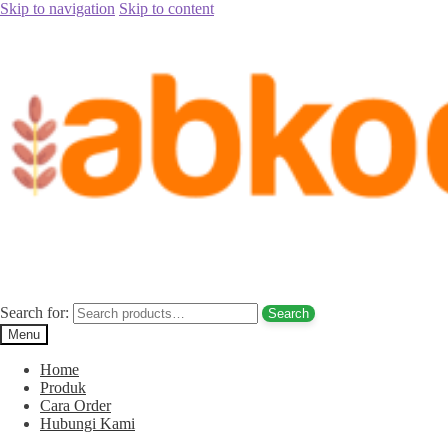
Skip to navigation
Skip to content
Home
/
Jual Kurma
/
Jual Kurma Tanpa Biji
/
Jual Kurma Tunisia
Tanpa Biji Pidie Jaya Hub. 085780148484
Posted on
August 25, 2017
by
Rina Rina
Jual Kurma Tunisia Tanpa Biji Pidie
Jaya Hub. 085780148484
Search for:
Search
Menu
Home
Produk
Cara Order
Hubungi Kami