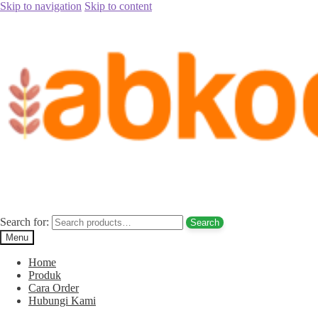
Skip to navigation
Skip to content
Home
/
Jual Kurma
/
Jual Kurma Tanpa Biji
/
Jual Kurma Tunisia
Tanpa Biji Padang Lawas Hub. 085780148484
Posted on
August 28, 2017
by
Rina Rina
Jual Kurma Tunisia Tanpa Biji Padang
Lawas Hub. 085780148484
Search for:
Search
Menu
Home
Produk
Cara Order
Hubungi Kami