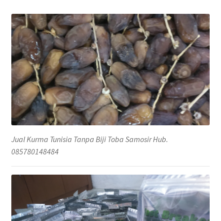
Jual Kurma Tunisia Tanpa Biji Toba Samosir Hub.
085780148484