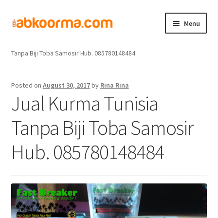
Menu
Home
Jual Kurma
Jual Kurma Tanpa Biji
Jual Kurma Tunisia
Home
Tanpa Biji Toba Samosir Hub. 085780148484
Produk
Posted on
August 30, 2017
by
Rina Rina
Jual Kurma Tunisia
Cara Order
Tanpa Biji Toba Samosir
Hubungi Kami
Hub. 085780148484