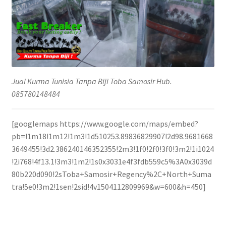
Jual Kurma Tunisia Tanpa Biji Toba Samosir Hub.
085780148484
[googlemaps https://www.google.com/maps/embed?
pb=!1m18!1m12!1m3!1d510253.89836829907!2d98.9681668
3649455!3d2.386240146352355!2m3!1f0!2f0!3f0!3m2!1i1024
!2i768!4f13.1!3m3!1m2!1s0x3031e4f3fdb559c5%3A0x3039d
80b220d090!2sToba+Samosir+Regency%2C+North+Suma
tra!5e0!3m2!1sen!2sid!4v1504112809969&w=600&h=450]