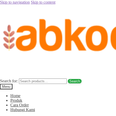
Skip to navigation
Skip to content
Home
/
Jual Kurma
/
Jual Kurma Tanpa Biji
/
Jual Kurma Tunisia
Tanpa Biji Bengkalis Hub. 085780148484
Posted on
September 2, 2017
September 2, 2017
by
Rina Rina
Jual Kurma Tunisia Tanpa Biji Bengkalis
Hub. 085780148484
Search for:
Search
Menu
Home
Produk
Cara Order
Hubungi Kami