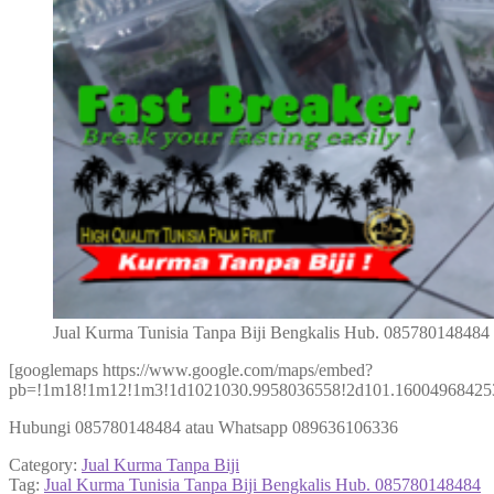
Jual Kurma Tunisia Tanpa Biji Bengkalis Hub. 085780148484
[googlemaps https://www.google.com/maps/embed?
pb=!1m18!1m12!1m3!1d1021030.9958036558!2d101.160049684253
Hubungi 085780148484 atau Whatsapp 089636106336
Category:
Jual Kurma Tanpa Biji
Tag:
Jual Kurma Tunisia Tanpa Biji Bengkalis Hub. 085780148484