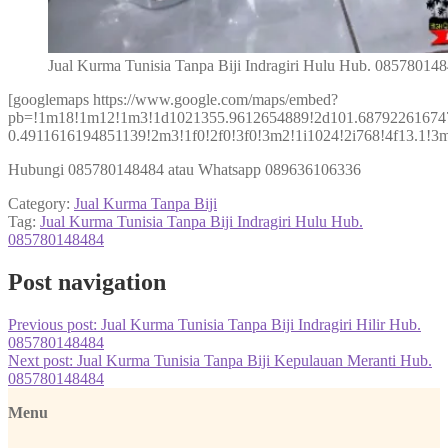
Jual Kurma Tunisia Tanpa Biji Indragiri Hulu Hub. 08578014
[googlemaps https://www.google.com/maps/embed?
pb=!1m18!1m12!1m3!1d1021355.9612654889!2d101.68792261674
0.4911616194851139!2m3!1f0!2f0!3f0!3m2!1i1024!2i768!4f13.
Hubungi 085780148484 atau Whatsapp 089636106336
Category:
Jual Kurma Tanpa Biji
Tag:
Jual Kurma Tunisia Tanpa Biji Indragiri Hulu Hub.
085780148484
Post navigation
Previous post:
Jual Kurma Tunisia Tanpa Biji Indragiri Hilir Hub.
085780148484
Next post:
Jual Kurma Tunisia Tanpa Biji Kepulauan Meranti Hub.
085780148484
Menu