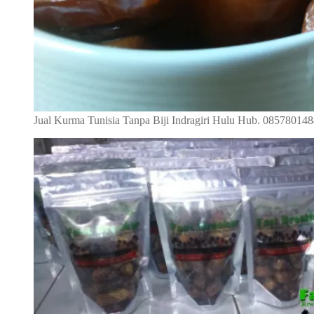
Jual Kurma Tunisia Tanpa Biji Indragiri Hulu Hub. 08578014