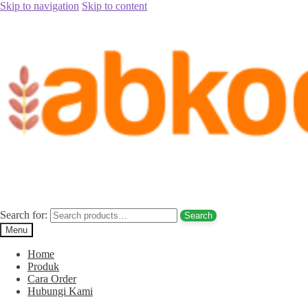
Skip to navigation
Skip to content
Home
/
Jual Kurma
/
Jual Kurma Tanpa Biji
/
Jual Kurma Tunisia
Tanpa Biji Indragiri Hulu Hub. 085780148484
Posted on
September 2, 2017
September 2, 2017
by
Rina Rina
Jual Kurma Tunisia Tanpa Biji Indragiri
Hulu Hub. 085780148484
Search for:
Search
Menu
Home
Produk
Cara Order
Hubungi Kami