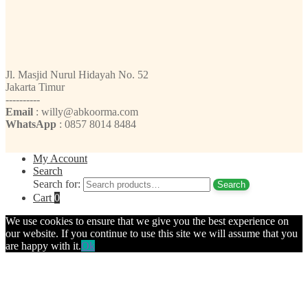
Jl. Masjid Nurul Hidayah No. 52
Jakarta Timur
----------
Email
: willy@abkoorma.com
WhatsApp
: 0857 8014 8484
My Account
Search
Search for:
Search
Cart
0
We use cookies to ensure that we give you the best experience on
our website. If you continue to use this site we will assume that you
are happy with it.
Ok