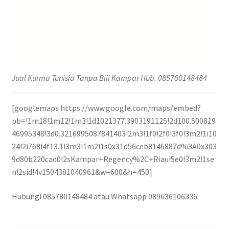
Jual Kurma Tunisia Tanpa Biji Kampar Hub. 085780148484
[googlemaps https://www.google.com/maps/embed?
pb=!1m18!1m12!1m3!1d1021377.3903191125!2d100.500819
46995348!3d0.3216995087841403!2m3!1f0!2f0!3f0!3m2!1i10
24!2i768!4f13.1!3m3!1m2!1s0x31d56ceb8146887d%3A0x303
9d80b220cad0!2sKampar+Regency%2C+Riau!5e0!3m2!1se
n!2sid!4v1504381040961&w=600&h=450]
Hubungi 085780148484 atau Whatsapp 089636106336