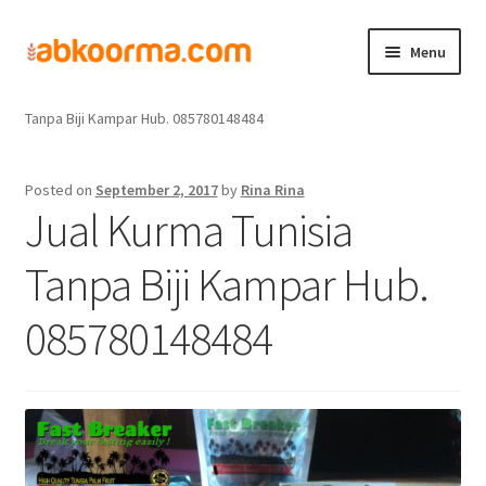
Menu
Home
Jual Kurma
Jual Kurma Tanpa Biji
Jual Kurma Tunisia
Home
Tanpa Biji Kampar Hub. 085780148484
Produk
Posted on
September 2, 2017
by
Rina Rina
Jual Kurma Tunisia
Cara Order
Tanpa Biji Kampar Hub.
Hubungi Kami
085780148484