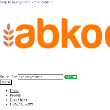
Skip to navigation
Skip to content
Home
/
Jual Kurma
/
Jual Kurma Tanpa Biji
/
Jual Kurma Tunisia
Tanpa Biji Karimun Hub. 085780148484
Posted on
September 4, 2017
September 4, 2017
by
Rina Rina
Jual Kurma Tunisia Tanpa Biji Karimun
Hub. 085780148484
Search for:
Search
Menu
Home
Produk
Cara Order
Hubungi Kami