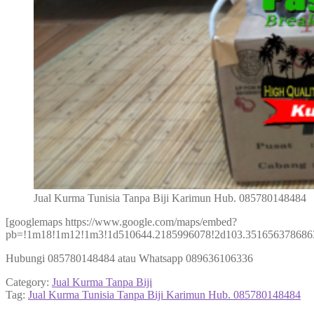
Jual Kurma Tunisia Tanpa Biji Karimun Hub. 085780148484
[googlemaps https://www.google.com/maps/embed?
pb=!1m18!1m12!1m3!1d510644.2185996078!2d103.3516563786863
Hubungi 085780148484 atau Whatsapp 089636106336
Category:
Jual Kurma Tanpa Biji
Tag:
Jual Kurma Tunisia Tanpa Biji Karimun Hub. 085780148484