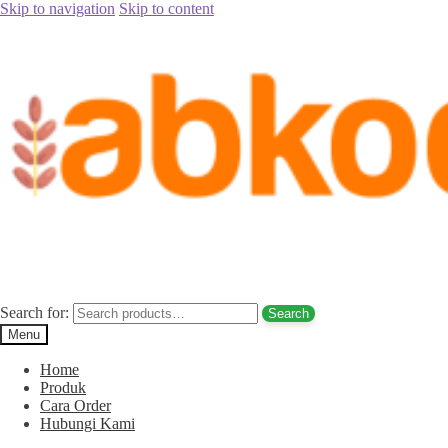
Skip to navigation
Skip to content
Home
/
Jual Kurma
/
Jual Kurma Tanpa Biji
/
Jual Kurma Tunisia
Tanpa Biji Batanghari Hub. 085780148484
Posted on
September 5, 2017
by
Rina Rina
Jual Kurma Tunisia Tanpa Biji
Batanghari Hub. 085780148484
Search for:
Search
Menu
Home
Produk
Cara Order
Hubungi Kami