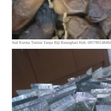
Jual Kurma Tunisia Tanpa Biji Batanghari Hub. 08578014848