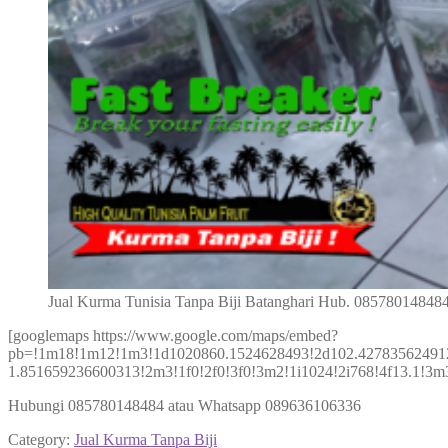
Jual Kurma Tunisia Tanpa Biji Batanghari Hub. 08578014848
[googlemaps https://www.google.com/maps/embed?
pb=!1m18!1m12!1m3!1d1020860.1524628493!2d102.42783562491
1.851659236600313!2m3!1f0!2f0!3f0!3m2!1i1024!2i768!4f13.1
Hubungi 085780148484 atau Whatsapp 089636106336
Category:
Jual Kurma Tanpa Biji