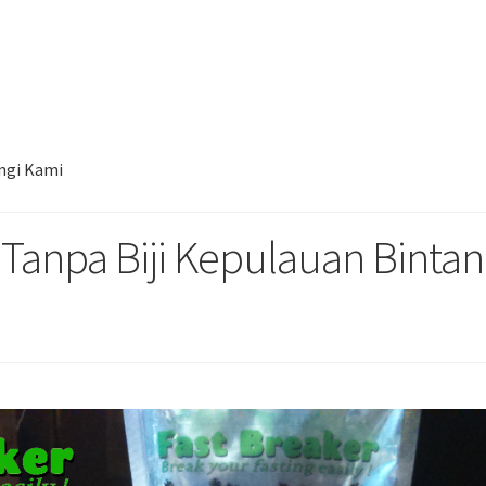
al Kurma Tunisia Tanpa Biji Kepulauan Bintan Hub. 085780148484
ngi Kami
 Tanpa Biji Kepulauan Binta