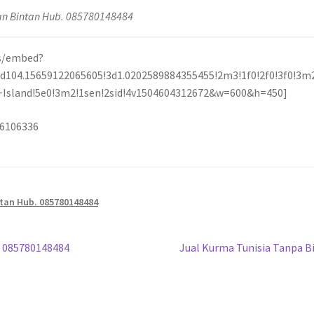
uan Bintan Hub. 085780148484
s/embed?
104.15659122065605!3d1.0202589884355455!2m3!1f0!2f0!3f0!3m2
Island!5e0!3m2!1sen!2sid!4v1504604312672&w=600&h=450]
36106336
ntan Hub. 085780148484
. 085780148484
Jual Kurma Tunisia Tanpa B