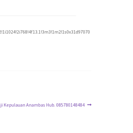
!1i1024!2i768!4f13.1!3m3!1m2!1s0x31d97070
iji Kepulauan Anambas Hub. 085780148484