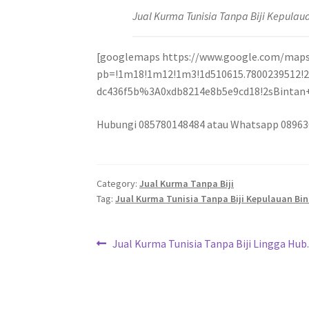
Jual Kurma Tunisia Tanpa Biji Kepula
[googlemaps https://www.google.com/map
pb=!1m18!1m12!1m3!1d510615.7800239512!2d
dc436f5b%3A0xdb8214e8b5e9cd18!2sBintan+
Hubungi 085780148484 atau Whatsapp 0896
Category:
Jual Kurma Tanpa Biji
Tag:
Jual Kurma Tunisia Tanpa Biji Kepulauan Bi
Jual Kurma Tunisia Tanpa Biji Lingga Hub