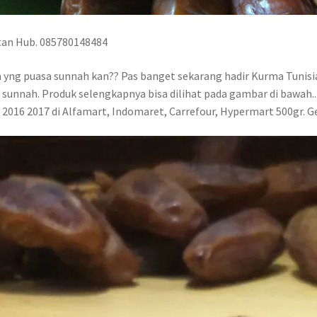
ntan Hub. 085780148484
a yng puasa sunnah kan?? Pas banget sekarang hadir Kurma Tunisi
 sunnah. Produk selengkapnya bisa dilihat pada gambar di bawah..
 2016 2017 di Alfamart, Indomaret, Carrefour, Hypermart 500gr. G