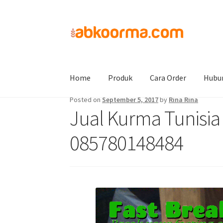
Home
Jual Kurma
Jual Kurma Tanpa Biji
Ju
Home
Produk
Cara Order
Hubu
Posted on
September 5, 2017
by
Rina Rina
Jual Kurma Tunisia
085780148484