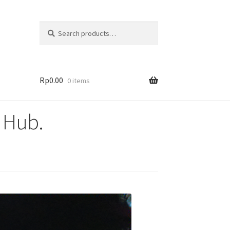
Search
Rp
0.00
0 items
n Hub.