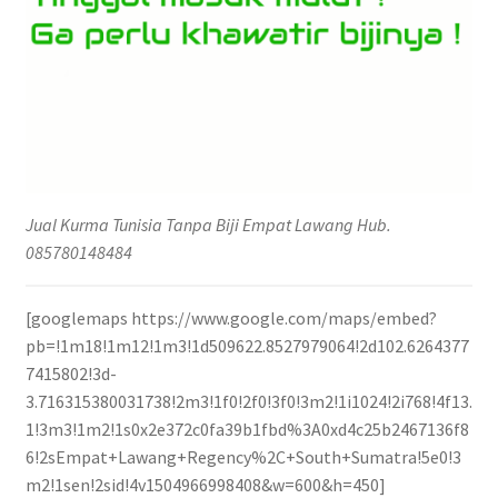
Jual Kurma Tunisia Tanpa Biji Empat Lawang Hub.
085780148484
[googlemaps https://www.google.com/maps/embed?
pb=!1m18!1m12!1m3!1d509622.8527979064!2d102.6264377
7415802!3d-
3.716315380031738!2m3!1f0!2f0!3f0!3m2!1i1024!2i768!4f13.
1!3m3!1m2!1s0x2e372c0fa39b1fbd%3A0xd4c25b2467136f8
6!2sEmpat+Lawang+Regency%2C+South+Sumatra!5e0!3
m2!1sen!2sid!4v1504966998408&w=600&h=450]