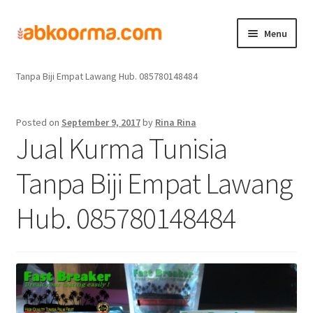
Menu
Home
Jual Kurma
Jual Kurma Tanpa Biji
Jual Kurma Tunisia
Home
Tanpa Biji Empat Lawang Hub. 085780148484
Produk
Posted on
September 9, 2017
by
Rina Rina
Jual Kurma Tunisia
Cara Order
Tanpa Biji Empat Lawang
Hubungi Kami
Hub. 085780148484