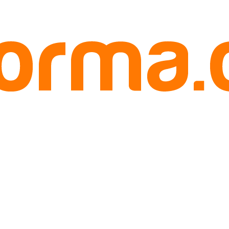
anpa Biji Tanggamus Hub. 085780148484
s Hub. 085780148484