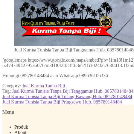
Jual Kurma Tunisia Tanpa Biji Tanggamus Hub. 08578014848
[googlemaps https://www.google.com/maps/embed?pb=!1m18!1m1
5.474749427953507!2m3!1f0!2f0!3f0!3m2!1i1024!2i768!4f13.
Hubungi 085780148484 atau Whatsapp 089636106336
Category:
Jual Kurma Tanpa Biji
Tag:
Jual Kurma Tunisia Tanpa Biji Tanggamus Hub. 085780148484
Post
Previous
Jual Kurma Tunisia Tanpa Biji Tulang Bawang Hub. 085780148484
post:
Next
Jual Kurma Tunisia Tanpa Biji Pringsewu Hub. 085780148484
navigation
post:
Menu
Produk
About