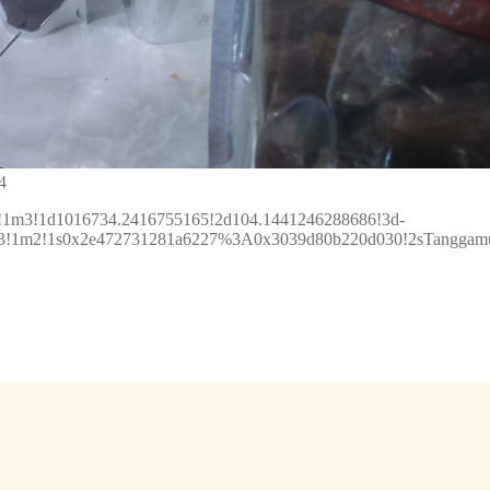
4
2!1m3!1d1016734.2416755165!2d104.1441246288686!3d-
1!3m3!1m2!1s0x2e472731281a6227%3A0x3039d80b220d030!2sTangg