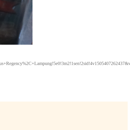
amus+Regency%2C+Lampung!5e0!3m2!1sen!2sid!4v1505407262437