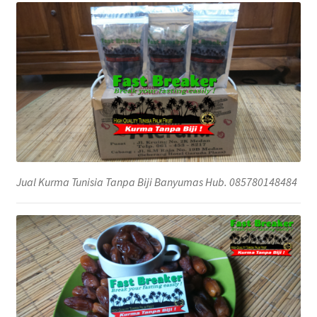
Jual Kurma Tunisia Tanpa Biji Banyumas Hub. 085780148484