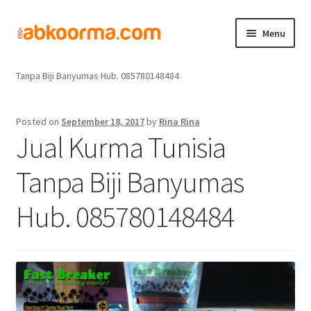
Menu
Home
Jual Kurma
Jual Kurma Tanpa Biji
Jual Kurma Tunisia
Home
Tanpa Biji Banyumas Hub. 085780148484
Produk
Posted on
September 18, 2017
by
Rina Rina
Jual Kurma Tunisia
Cara Order
Tanpa Biji Banyumas
Hubungi Kami
Hub. 085780148484