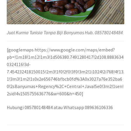
Jual Kurma Tunisia Tanpa Biji Banyumas Hub. 085780148484
[googlemaps https://www.google.com/maps/embed?
pb=!1m18!1m12!1m3!1d506380.7491280417!2d108.8883634
0324116!3d-
7.454232418150015!2m3!1f0!2f0!3f0!3m2!1i1024!2i768!4f13.
1!3m3!1m2!1s0x2e656746bfbcb0fd%3A0x3027a76e352ba6
0!2sBanyumas+Regency%2C+Central+Java!5e0!3m2!1sen!
2sid!4v1505755636776&w=600&h=450]
Hubungi 085780148484 atau Whatsapp 089636106336