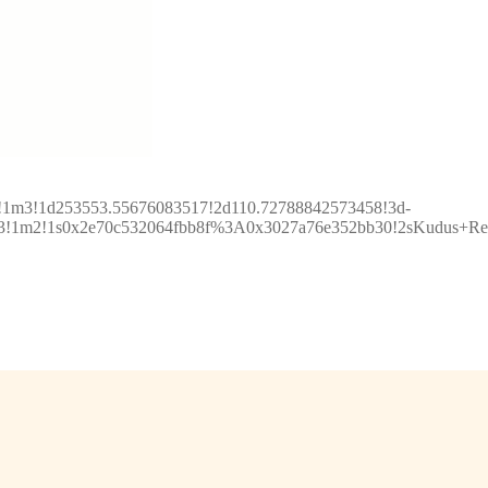
2!1m3!1d253553.55676083517!2d110.72788842573458!3d-
!3m3!1m2!1s0x2e70c532064fbb8f%3A0x3027a76e352bb30!2sKudus+R