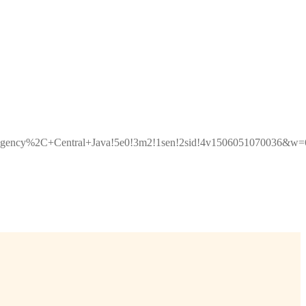
egency%2C+Central+Java!5e0!3m2!1sen!2sid!4v1506051070036&w