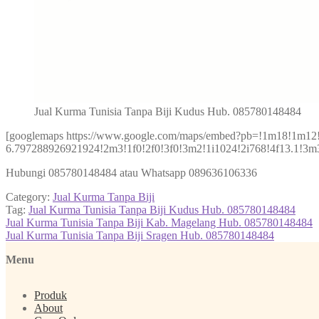
Jual Kurma Tunisia Tanpa Biji Kudus Hub. 085780148484
[googlemaps https://www.google.com/maps/embed?pb=!1m18!1m1
6.797288926921924!2m3!1f0!2f0!3f0!3m2!1i1024!2i768!4f13.1
Hubungi 085780148484 atau Whatsapp 089636106336
Category:
Jual Kurma Tanpa Biji
Tag:
Jual Kurma Tunisia Tanpa Biji Kudus Hub. 085780148484
Post
Previous
Jual Kurma Tunisia Tanpa Biji Kab. Magelang Hub. 085780148484
post:
Next
Jual Kurma Tunisia Tanpa Biji Sragen Hub. 085780148484
navigation
post:
Menu
Produk
About