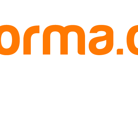
npa Biji Kudus Hub. 085780148484
b. 085780148484