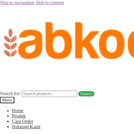
Skip to navigation
Skip to content
Home
/
Jual Kurma
/
Jual Kurma Tanpa Biji
/
Jual Kurma Tunisia
Tanpa Biji Gunung Kidul Hub. 085780148484
Posted on
September 25, 2017
by
Rina Rina
Jual Kurma Tunisia Tanpa Biji Gunung
Kidul Hub. 085780148484
Search for:
Search
Menu
Home
Produk
Cara Order
Hubungi Kami