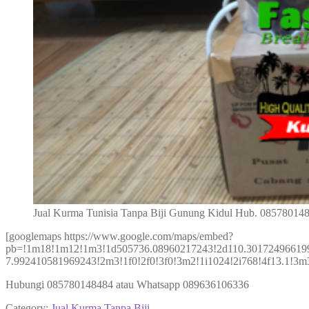
Jual Kurma Tunisia Tanpa Biji Gunung Kidul Hub. 08578014
[googlemaps https://www.google.com/maps/embed?
pb=!1m18!1m12!1m3!1d505736.08960217243!2d110.30172496619
7.992410581969243!2m3!1f0!2f0!3f0!3m2!1i1024!2i768!4f13.1
Hubungi 085780148484 atau Whatsapp 089636106336
Category:
Jual Kurma Tanpa Biji