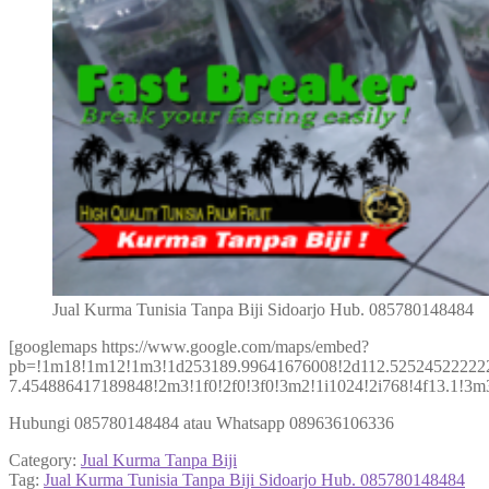
Jual Kurma Tunisia Tanpa Biji Sidoarjo Hub. 085780148484
[googlemaps https://www.google.com/maps/embed?
pb=!1m18!1m12!1m3!1d253189.99641676008!2d112.52524522222
7.454886417189848!2m3!1f0!2f0!3f0!3m2!1i1024!2i768!4f13.1
Hubungi 085780148484 atau Whatsapp 089636106336
Category:
Jual Kurma Tanpa Biji
Tag:
Jual Kurma Tunisia Tanpa Biji Sidoarjo Hub. 085780148484