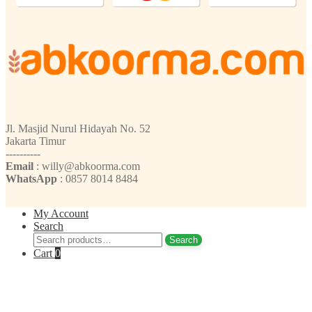
Jl. Masjid Nurul Hidayah No. 52
Jakarta Timur
----------
Email
: willy@abkoorma.com
WhatsApp
: 0857 8014 8484
My Account
Search
Search
Search
for:
Cart
0