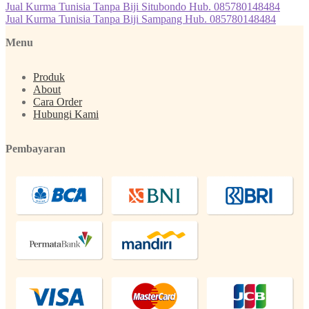
Post
Previous
Jual Kurma Tunisia Tanpa Biji Situbondo Hub. 085780148484
post:
Next
Jual Kurma Tunisia Tanpa Biji Sampang Hub. 085780148484
navigation
post:
Menu
Produk
About
Cara Order
Hubungi Kami
Pembayaran