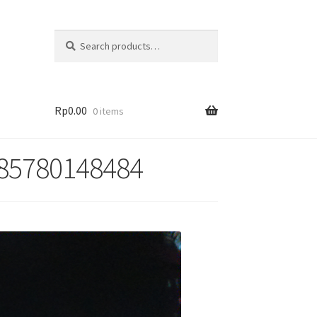
Search
Rp
0.00
0 items
 085780148484