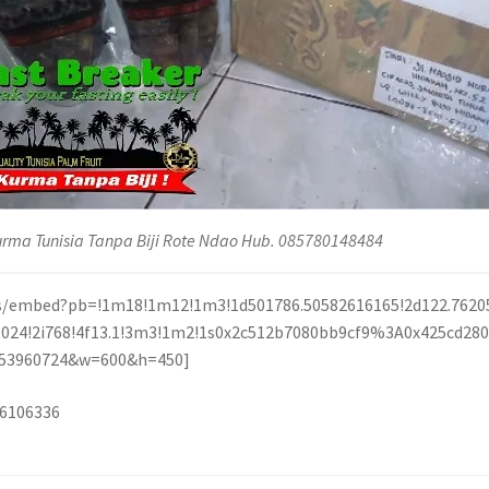
urma Tunisia Tanpa Biji Rote Ndao Hub. 085780148484
/embed?pb=!1m18!1m12!1m3!1d501786.50582616165!2d122.7620
1i1024!2i768!4f13.1!3m3!1m2!1s0x2c512b7080bb9cf9%3A0x425cd
7253960724&w=600&h=450]
36106336