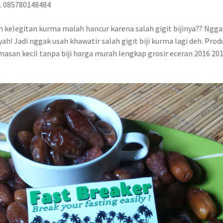
b. 085780148484
n kelegitan kurma malah hancur karena salah gigit bijinya?? Ngg
ah! Jadi nggak usah khawatir salah gigit biji kurma lagi deh. Pr
asan kecil tanpa biji harga murah lengkap grosir eceran 2016 201