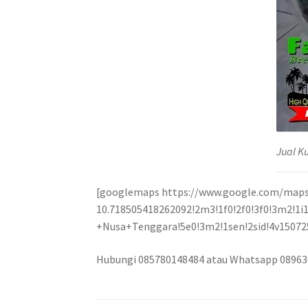
Jual K
[googlemaps https://www.google.com/maps
10.718505418262092!2m3!1f0!2f0!3f0!3m2!
+Nusa+Tenggara!5e0!3m2!1sen!2sid!4v150
Hubungi 085780148484 atau Whatsapp 0896