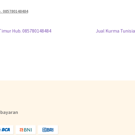
b. 085780148484
 Timur Hub. 085780148484
Jual Kurma Tunisia
bayaran