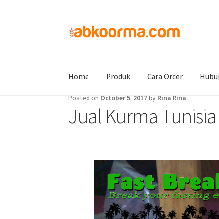
Home
Jual Kurma
Jual Kurma Tanpa Biji
Ju
Home
Produk
Cara Order
Hubu
Posted on
October 5, 2017
by
Rina Rina
Jual Kurma Tunisia