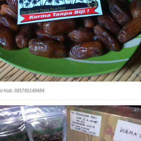
dao Hub. 085780148484