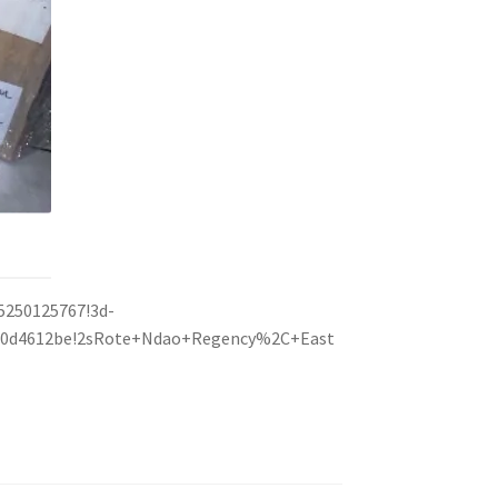
5250125767!3d-
2800d4612be!2sRote+Ndao+Regency%2C+East