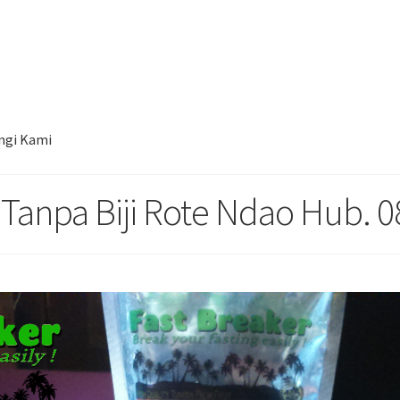
al Kurma Tunisia Tanpa Biji Rote Ndao Hub. 085780148484
ngi Kami
 Tanpa Biji Rote Ndao Hub.