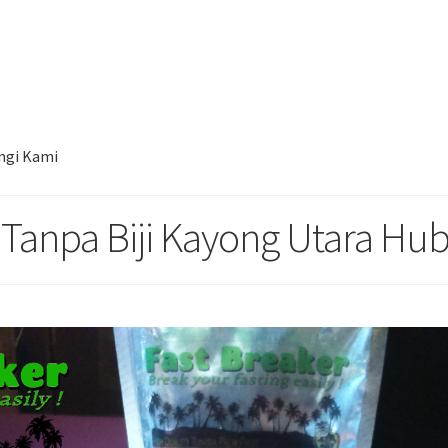
al Kurma Tunisia Tanpa Biji Kayong Utara Hub. 085780148484
ngi Kami
 Tanpa Biji Kayong Utara Hu