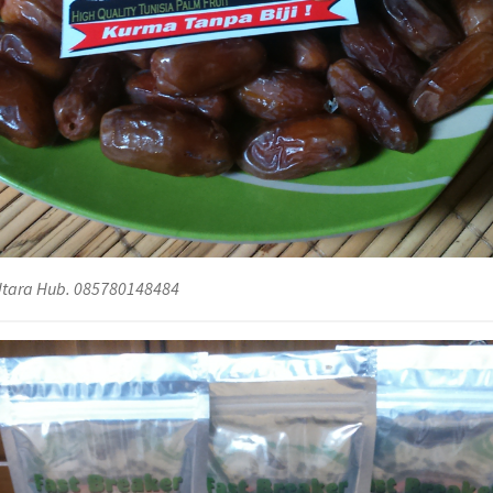
 Utara Hub. 085780148484