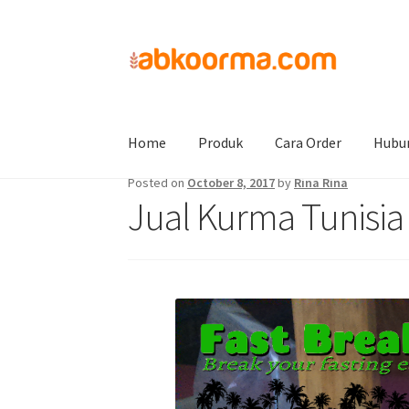
Home
Jual Kurma
Jual Kurma Tanpa Biji
Ju
Home
Produk
Cara Order
Hubu
Posted on
October 8, 2017
by
Rina Rina
Jual Kurma Tunisia