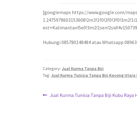
[googlemaps https://www.google.com/maps
1.2475978603153608!2m3!1f0!2f0!3f0!3m2!
est+Kalimantan!5e0!3m2!1sen!2sid!4v1507
Hubungi 085780148484 atau Whatsapp 0896
Category:
Jual Kurma Tanpa Biji
Tag:
Jual Kurma Tunisia Tanpa Biji Kayong Utara
Jual Kurma Tunisia Tanpa Biji Kubu Raya