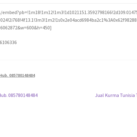
/embed?pb=!1m18!1m12!1m3!1d1021151.3592798166!2d109.0147
1i1024!2i768!4f13.1!3m3!1m2!1s0x2e04acd6984ba2c1%3A0x62f98
396062872&w=600&h=450]
36106336
 Hub. 085780148484
 Hub. 085780148484
Jual Kurma Tunisia 