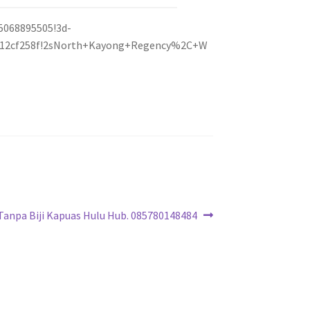
5068895505!3d-
28812cf258f!2sNorth+Kayong+Regency%2C+W
Tanpa Biji Kapuas Hulu Hub. 085780148484