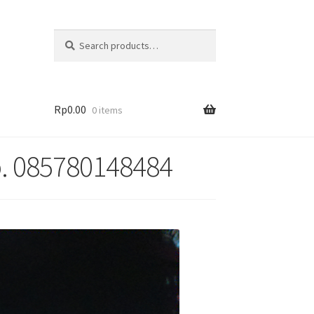
Search
Rp
0.00
0 items
b. 085780148484