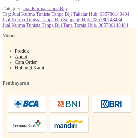
Category:
Jual Kurma Tanpa Biji
Tag:
Jual Kurma Tunisia Tanpa Biji Takalar Hub. 085780148484
Post
Previous
Jual Kurma Tunisia Tanpa Biji Soppeng Hub. 085780148484
post:
Next
Jual Kurma Tunisia Tanpa Biji Tana Toraja Hub. 085780148484
navigation
post:
Menu
Produk
About
Cara Order
Hubungi Kami
Pembayaran