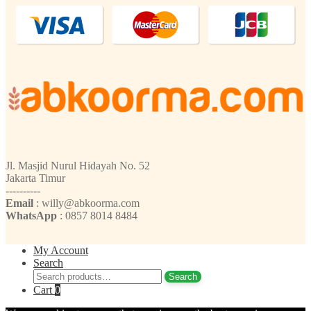
Jl. Masjid Nurul Hidayah No. 52
Jakarta Timur
----------
Email
: willy@abkoorma.com
WhatsApp
: 0857 8014 8484
My Account
Search
Search
Search
for:
Cart
0