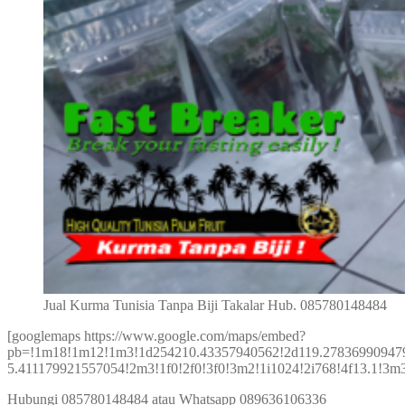
Jual Kurma Tunisia Tanpa Biji Takalar Hub. 085780148484
[googlemaps https://www.google.com/maps/embed?
pb=!1m18!1m12!1m3!1d254210.43357940562!2d119.27836990947
5.411179921557054!2m3!1f0!2f0!3f0!3m2!1i1024!2i768!4f13.1
Hubungi 085780148484 atau Whatsapp 089636106336