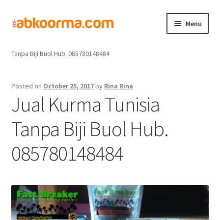
Menu
Home
Jual Kurma
Jual Kurma Tanpa Biji
Jual Kurma Tunisia
Home
Tanpa Biji Buol Hub. 085780148484
Produk
Posted on
October 25, 2017
by
Rina Rina
Jual Kurma Tunisia
Cara Order
Tanpa Biji Buol Hub.
Hubungi Kami
085780148484