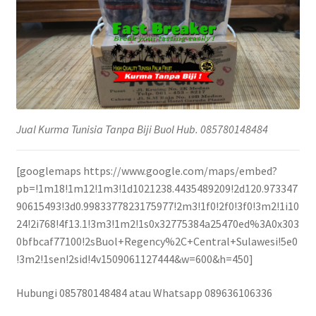
Jual Kurma Tunisia Tanpa Biji Buol Hub. 085780148484
[googlemaps https://www.google.com/maps/embed?
pb=!1m18!1m12!1m3!1d1021238.4435489209!2d120.973347
90615493!3d0.9983377823175977!2m3!1f0!2f0!3f0!3m2!1i10
24!2i768!4f13.1!3m3!1m2!1s0x32775384a25470ed%3A0x303
0bfbcaf77100!2sBuol+Regency%2C+Central+Sulawesi!5e0
!3m2!1sen!2sid!4v1509061127444&w=600&h=450]
Hubungi 085780148484 atau Whatsapp 089636106336