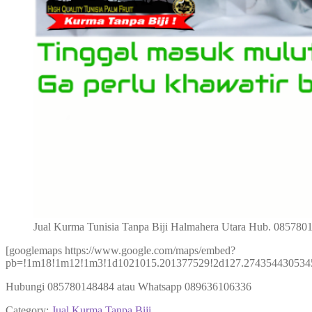
Jual Kurma Tunisia Tanpa Biji Halmahera Utara Hub. 085780
[googlemaps https://www.google.com/maps/embed?
pb=!1m18!1m12!1m3!1d1021015.201377529!2d127.2743544305345
Hubungi 085780148484 atau Whatsapp 089636106336
Category:
Jual Kurma Tanpa Biji