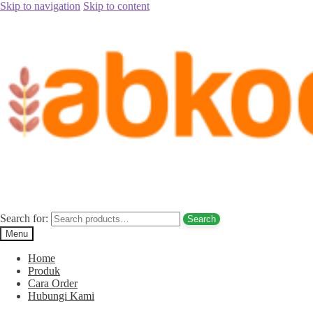
Skip to navigation
Skip to content
Home
/
Jual Kurma
/
Jual Kurma Tanpa Biji
/
Jual Kurma Tunisia
Tanpa Biji Halmahera Utara Hub. 085780148484
Posted on
November 2, 2017
November 6, 2017
by
Rina Rina
Jual Kurma Tunisia Tanpa Biji
Halmahera Utara Hub. 085780148484
Search for:
Search
Menu
Home
Produk
Cara Order
Hubungi Kami