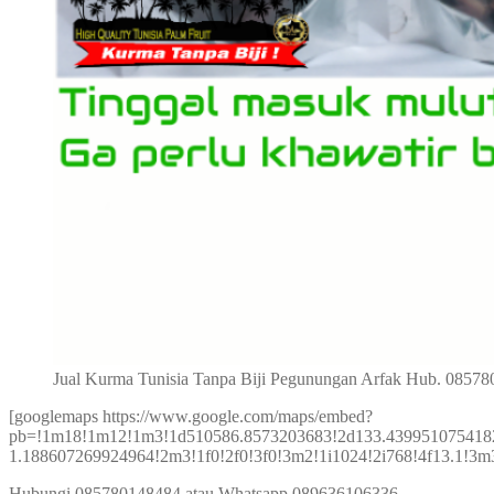
Jual Kurma Tunisia Tanpa Biji Pegunungan Arfak Hub. 0857
[googlemaps https://www.google.com/maps/embed?
pb=!1m18!1m12!1m3!1d510586.8573203683!2d133.439951075418
1.188607269924964!2m3!1f0!2f0!3f0!3m2!1i1024!2i768!4f13.1
Hubungi 085780148484 atau Whatsapp 089636106336