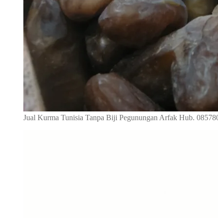
Jual Kurma Tunisia Tanpa Biji Pegunungan Arfak Hub. 0857