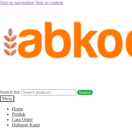
Skip to navigation
Skip to content
Home
/
Jual Kurma
/
Jual Kurma Tanpa Biji
/
Jual Kurma Tunisia
Tanpa Biji Pegunungan Arfak Hub. 085780148484
Posted on
November 9, 2017
November 12, 2017
by
Rina Rina
Jual Kurma Tunisia Tanpa Biji
Pegunungan Arfak Hub. 085780148484
Search for:
Search
Menu
Home
Produk
Cara Order
Hubungi Kami