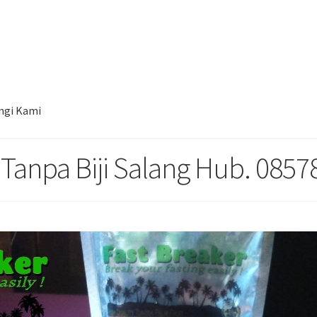
al Kurma Tunisia Tanpa Biji Salang Hub. 085780148484
ngi Kami
 Tanpa Biji Salang Hub. 085