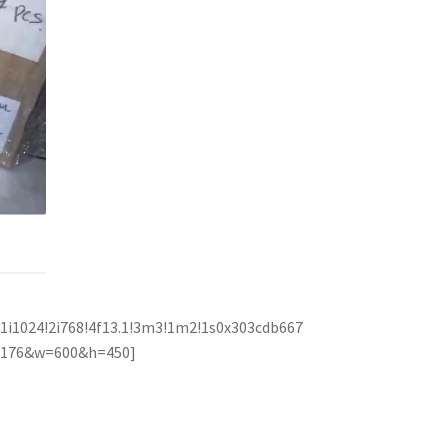
1i1024!2i768!4f13.1!3m3!1m2!1s0x303cdb667
5176&w=600&h=450]