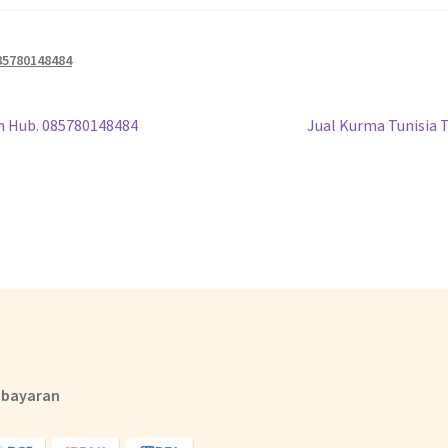
085780148484
am Hub. 085780148484
Jual Kurma Tunisia T
bayaran