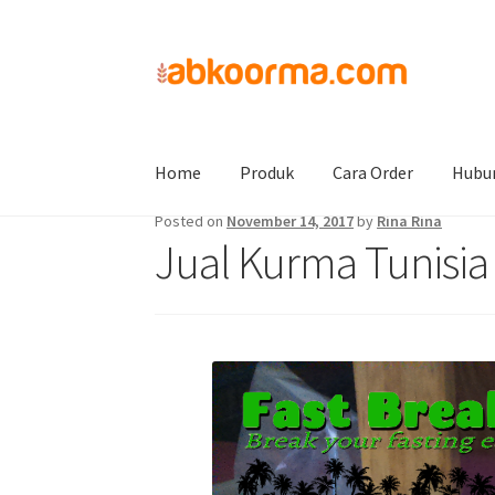
Home
Jual Kurma
Jual Kurma Tanpa Biji
Ju
Home
Produk
Cara Order
Hubu
Posted on
November 14, 2017
by
Rina Rina
Jual Kurma Tunisia