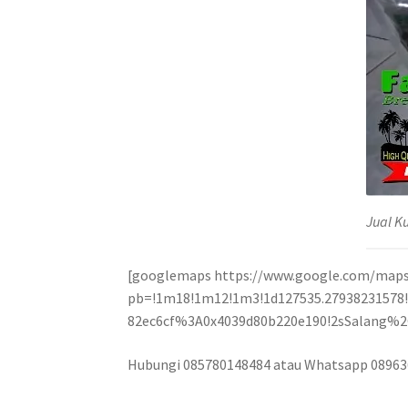
Jual K
[googlemaps https://www.google.com/map
pb=!1m18!1m12!1m3!1d127535.27938231578!2
82ec6cf%3A0x4039d80b220e190!2sSalang%2
Hubungi 085780148484 atau Whatsapp 0896