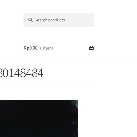
Search
Rp
0.00
0 items
780148484