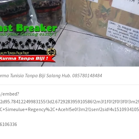
urma Tunisia Tanpa Biji Salang Hub. 085780148484
s/embed?
d95.78412249983155!3d2.672928395910586!2m3!1f0!2f0!3f0!3m2!
C+Simeulue+Regency%2C+Aceh!5e0!3m2!1sen!2sid!4v151093410
36106336