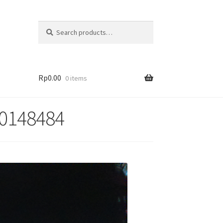
Search
Rp
0.00
0 items
80148484