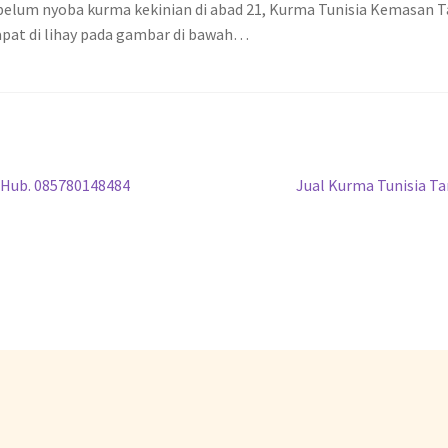
belum nyoba kurma kekinian di abad 21, Kurma Tunisia Kemasan Ta
dapat di lihay pada gambar di bawah…
n Hub. 085780148484
Jual Kurma Tunisia Ta