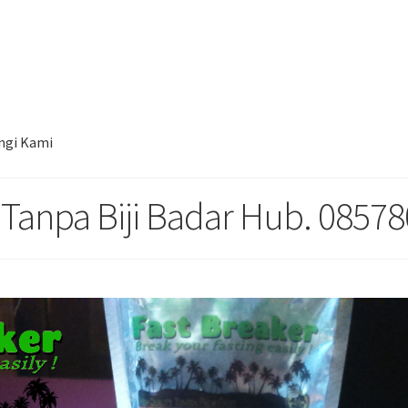
npa Biji Badar Hub. 085780148484
ngi Kami
 Tanpa Biji Badar Hub. 0857