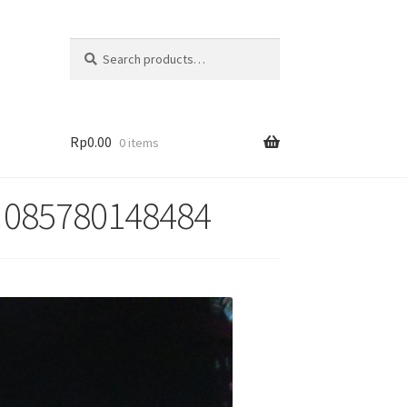
Search
Rp
0.00
0 items
. 085780148484