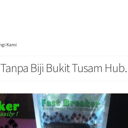
al Kurma Tunisia Tanpa Biji Bukit Tusam Hub. 085780148484
ngi Kami
 Tanpa Biji Bukit Tusam Hub