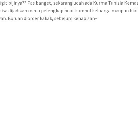
gigit bijinya?? Pas banget, sekarang udah ada Kurma Tunisia Kema
a, bisa dijadikan menu pelengkap buat kumpul keluarga maupun bia
wah. Buruan diorder kakak, sebelum kehabisan~