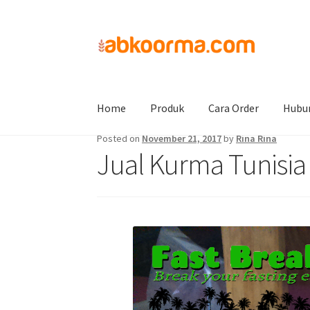
Home
Jual Kurma
Jual Kurma Tanpa Biji
Ju
Home
Produk
Cara Order
Hubu
Posted on
November 21, 2017
by
Rina Rina
Jual Kurma Tunisia