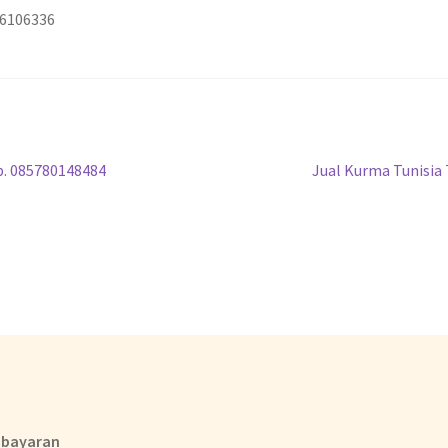
36106336
b. 085780148484
Jual Kurma Tunisia
bayaran