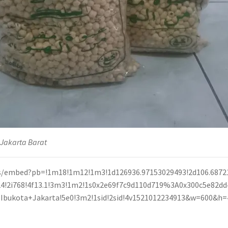
 Jakarta Barat
/embed?pb=!1m18!1m12!1m3!1d126936.97153029493!2d106.6872
1024!2i768!4f13.1!3m3!1m2!1s0x2e69f7c9d110d719%3A0x300c5e82
bukota+Jakarta!5e0!3m2!1sid!2sid!4v1521012234913&w=600&h=