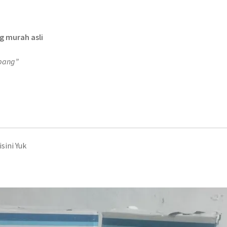
g murah asli
abang”
sini Yuk