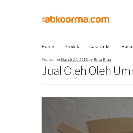
Home
Jual Kurma
Jual Oleh Oleh Umroh Haj
Home
Produk
Cara Order
Hubu
Posted on
March 14, 2018
by
Rina Rina
Jual Oleh Oleh Umr