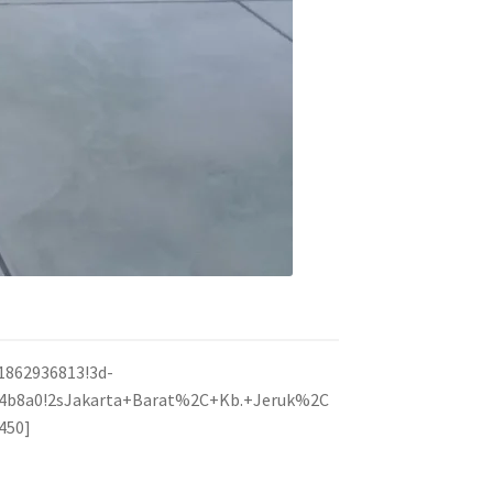
1862936813!3d-
dd4b8a0!2sJakarta+Barat%2C+Kb.+Jeruk%2C
450]