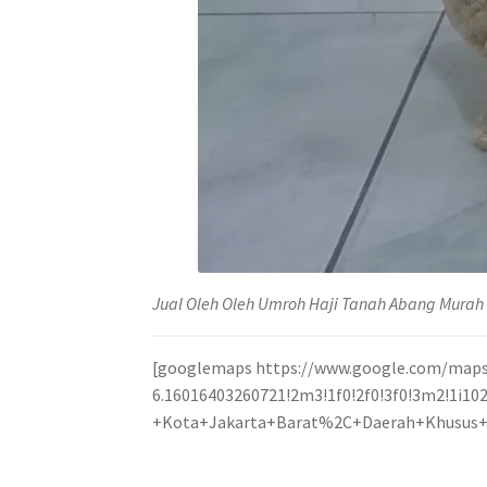
Jual Oleh Oleh Umroh Haji Tanah Abang Murah
[googlemaps https://www.google.com/maps
6.16016403260721!2m3!1f0!2f0!3f0!3m2!1i
+Kota+Jakarta+Barat%2C+Daerah+Khusus+I