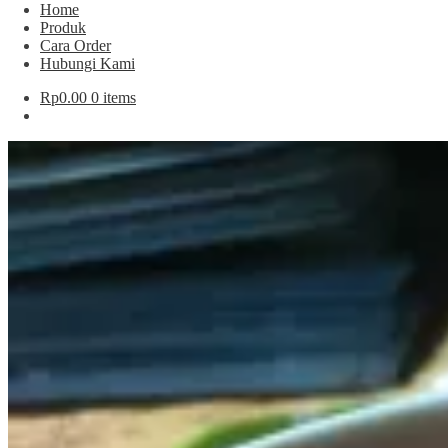
Home
Produk
Cara Order
Hubungi Kami
Rp
0.00
0 items