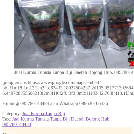
Jual Kurma Tunisia Tanpa Biji Daerah Bojong Hub. 0857801
[googlemaps https://www.google.com/maps/embed?
pb=!1m18!1m12!1m3!1d63433.18037504237!2d105.951771392684
6.448728855606218!2m3!1f0!2f0!3f0!3m2!1i1024!2i768!4f13.1
Hubungi 085780148484 atau Whatsapp 089636106336
Category:
Jual Kurma Tanpa Biji
Tag:
Jual Kurma Tunisia Tanpa Biji Daerah Bojong Hub.
085780148484