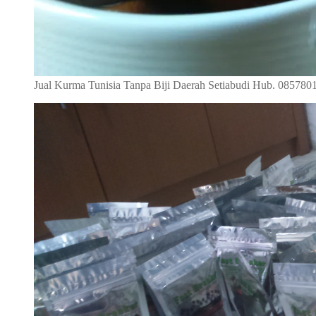
Jual Kurma Tunisia Tanpa Biji Daerah Setiabudi Hub. 08578