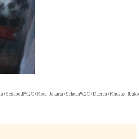
an+Setiabudi%2C+Kota+Jakarta+Selatan%2C+Daerah+Khusus+Ibuko