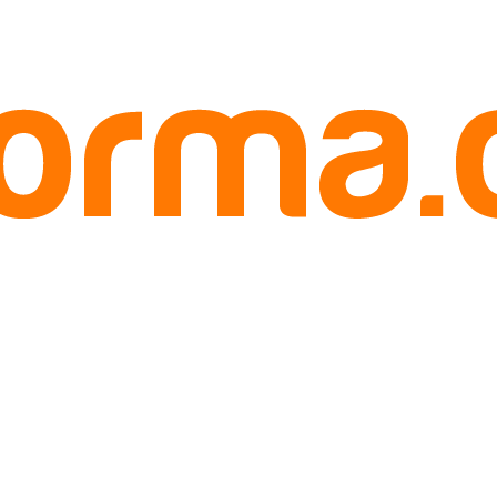
udi Hub. 085780148484”
 Biji Daerah Setiabudi Hub. 085
tiabudi Hub. 085780148484