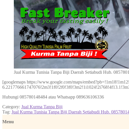
Jual Kurma Tunisia Tanpa Biji Daerah Setiabudi Hub. 08578
[googlemaps https://www.google.com/maps/embed?pb=!1m18!1m1
6.221776661747076!2m3!1f0!2f0!3f0!3m2!1i1024!2i768!4f13.1!
Hubungi 085780148484 atau Whatsapp 089636106336
Category:
Jual Kurma Tanpa Biji
Tag:
Jual Kurma Tunisia Tanpa Biji Daerah Setiabudi Hub. 0857801
Menu