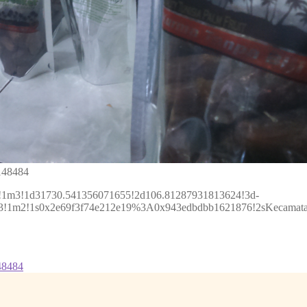
0148484
2!1m3!1d31730.541356071655!2d106.81287931813624!3d-
3m3!1m2!1s0x2e69f3f74e212e19%3A0x943edbdbb1621876!2sKecamat
48484