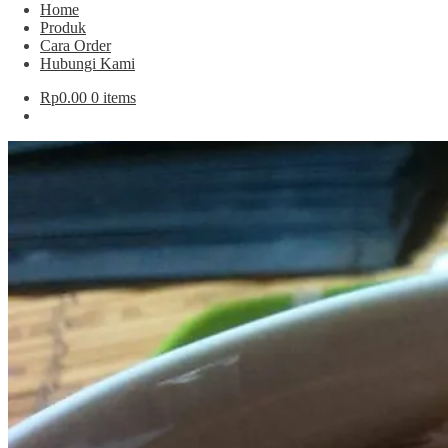
Home
Produk
Cara Order
Hubungi Kami
Rp
0.00
0 items