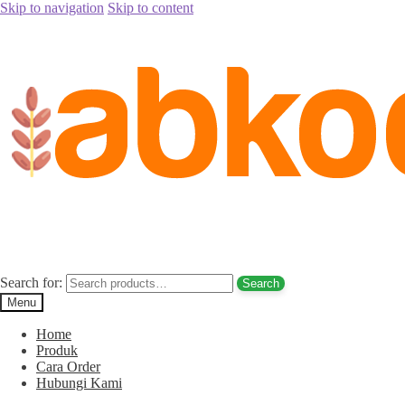
Skip to navigation
Skip to content
Home
/
Posts tagged “Jual Kurma Tunisia Tanpa Biji Daerah Setiab
Tag:
Jual Kurma Tunisia Tanpa
Posted on
July 5, 2017
July 18, 2017
by
Rina Rina
Jual Kurma Tunisia Tanpa Biji Daerah Se
Search for:
Search
Menu
Home
Produk
Cara Order
Hubungi Kami