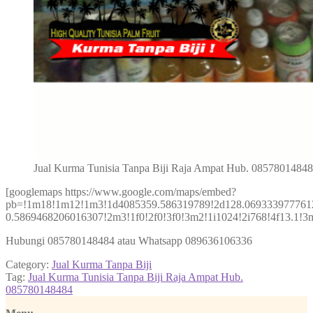
Jual Kurma Tunisia Tanpa Biji Raja Ampat Hub. 0857801484
[googlemaps https://www.google.com/maps/embed?
pb=!1m18!1m12!1m3!1d4085359.586319789!2d128.069333977761
0.5869468206016307!2m3!1f0!2f0!3f0!3m2!1i1024!2i768!4f13.
Hubungi 085780148484 atau Whatsapp 089636106336
Category:
Jual Kurma Tanpa Biji
Tag:
Jual Kurma Tunisia Tanpa Biji Raja Ampat Hub.
085780148484