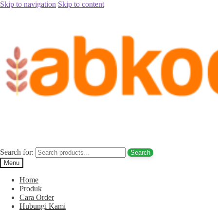
Skip to navigation
Skip to content
Home
/
Jual Kurma
/
Jual Kurma Tanpa Biji
/
Jual Kurma Tunisia
Tanpa Biji Ogan Komering Ulu Hub. 085780148484
Posted on
September 10, 2017
by
Rina Rina
Jual Kurma Tunisia Tanpa Biji Ogan
Komering Ulu Hub. 085780148484
Search for:
Search
Menu
Home
Produk
Cara Order
Hubungi Kami