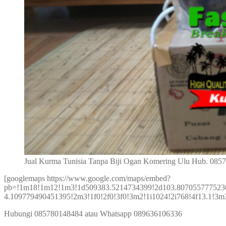
Jual Kurma Tunisia Tanpa Biji Ogan Komering Ulu Hub. 085
[googlemaps https://www.google.com/maps/embed?
pb=!1m18!1m12!1m3!1d509383.5214734399!2d103.807055777523
4.109779490451395!2m3!1f0!2f0!3f0!3m2!1i1024!2i768!4f13.
Hubungi 085780148484 atau Whatsapp 089636106336