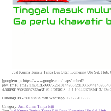
Jual Kurma Tunisia Tanpa Biji Ogan Komering Ulu Sel. Hub
[googlemaps https://www.google.com/maps/embed?
pb=!1m18!1m12!1m3!1d509075.2610144983!2d103.604414893340
4.566961950366578!2m3!1f0!2f0!3f0!3m2!1i1024!2i768!4f13.1
Hubungi 085780148484 atau Whatsapp 089636106336
Category:
Jual Kurma Tanpa Biji
Tag:
Jual Kurma Tunisia Tanpa Biji Ogan Komering Ulu Sel. Hub.