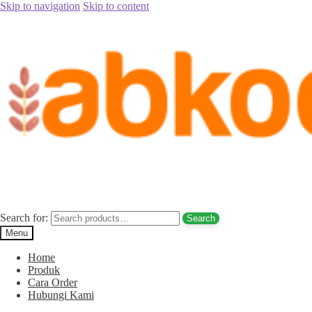
Skip to navigation
Skip to content
Home
/
Jual Kurma
/
Jual Kurma Tanpa Biji
/
Jual Kurma Tunisia
Tanpa Biji Ogan Komering Ulu Sel. Hub. 085780148484
Posted on
September 11, 2017
September 12, 2017
by
Rina Rina
Jual Kurma Tunisia Tanpa Biji Ogan
Komering Ulu Sel. Hub. 085780148484
Search for:
Search
Menu
Home
Produk
Cara Order
Hubungi Kami