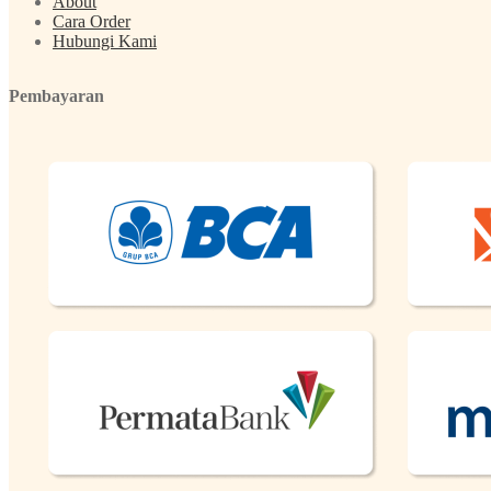
About
Cara Order
Hubungi Kami
Pembayaran