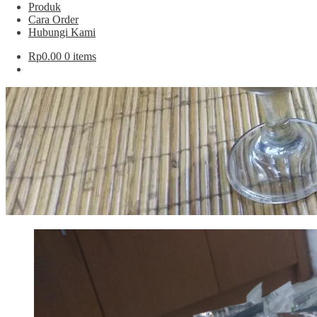
Produk
Cara Order
Hubungi Kami
Rp
0.00
0 items