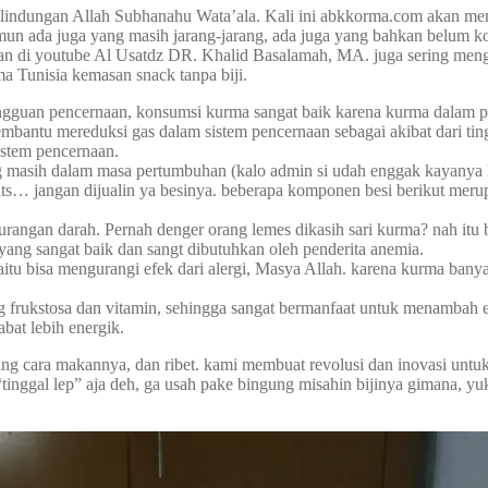
lindungan Allah Subhanahu Wata’ala. Kali ini abkkorma.com akan memb
un ada juga yang masih jarang-jarang, ada juga yang bahkan belum ko
likan di youtube Al Usatdz DR. Khalid Basalamah, MA. juga sering men
ma Tunisia kemasan snack tanpa biji.
ngguan pencernaan, konsumsi kurma sangat baik karena kurma dalam p
membantu mereduksi gas dalam sistem pencernaan sebagai akibat dari ti
istem pencernaan.
ng masih dalam masa pertumbuhan (kalo admin si udah enggak kayanya
ts… jangan dijualin ya besinya. beberapa komponen besi berikut meru
rangan darah. Pernah denger orang lemes dikasih sari kurma? nah itu b
yang sangat baik dan sangt dibutuhkan oleh penderita anemia.
aitu bisa mengurangi efek dari alergi, Masya Allah. karena kurma ban
rukstosa dan vitamin, sehingga sangat bermanfaat untuk menambah ene
bat lebih energik.
ng cara makannya, dan ribet. kami membuat revolusi dan inovasi untu
 “tinggal lep” aja deh, ga usah pake bingung misahin bijinya gimana, y