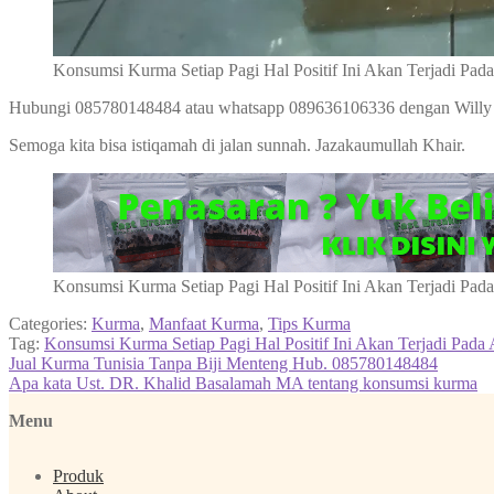
Konsumsi Kurma Setiap Pagi Hal Positif Ini Akan Terjadi Pad
Hubungi 085780148484 atau whatsapp 089636106336 dengan Willy
Semoga kita bisa istiqamah di jalan sunnah. Jazakaumullah Khair.
Konsumsi Kurma Setiap Pagi Hal Positif Ini Akan Terjadi Pad
Categories:
Kurma
,
Manfaat Kurma
,
Tips Kurma
Tag:
Konsumsi Kurma Setiap Pagi Hal Positif Ini Akan Terjadi Pada
Post
Previous
Jual Kurma Tunisia Tanpa Biji Menteng Hub. 085780148484
post:
Next
Apa kata Ust. DR. Khalid Basalamah MA tentang konsumsi kurma
navigation
post:
Menu
Produk