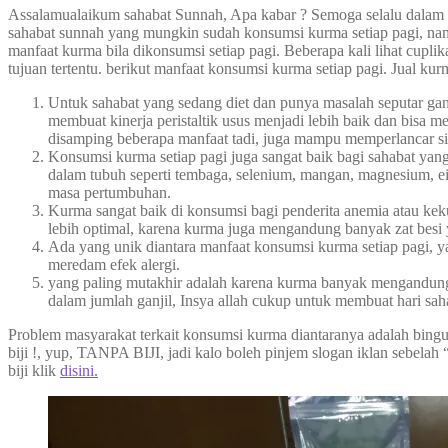
Assalamualaikum sahabat Sunnah, Apa kabar ? Semoga selalu dalam 
sahabat sunnah yang mungkin sudah konsumsi kurma setiap pagi, nam
manfaat kurma bila dikonsumsi setiap pagi. Beberapa kali lihat cup
tujuan tertentu. berikut manfaat konsumsi kurma setiap pagi. Jual kur
Untuk sahabat yang sedang diet dan punya masalah seputar ga
membuat kinerja peristaltik usus menjadi lebih baik dan bisa 
disamping beberapa manfaat tadi, juga mampu memperlancar s
Konsumsi kurma setiap pagi juga sangat baik bagi sahabat ya
dalam tubuh seperti tembaga, selenium, mangan, magnesium, ei
masa pertumbuhan.
Kurma sangat baik di konsumsi bagi penderita anemia atau keku
lebih optimal, karena kurma juga mengandung banyak zat besi 
Ada yang unik diantara manfaat konsumsi kurma setiap pagi, y
meredam efek alergi.
yang paling mutakhir adalah karena kurma banyak mengandung f
dalam jumlah ganjil, Insya allah cukup untuk membuat hari saha
Problem masyarakat terkait konsumsi kurma diantaranya adalah bingu
biji !, yup, TANPA BIJI, jadi kalo boleh pinjem slogan iklan sebelah
biji klik
disini.