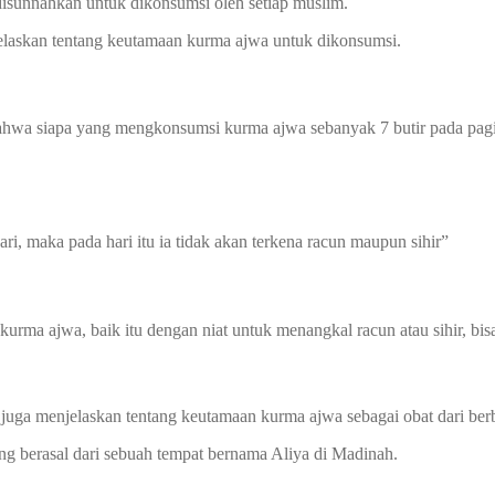
disunnahkan untuk dikonsumsi oleh setiap muslim.
njelaskan tentang keutamaan kurma ajwa untuk dikonsumsi.
hwa siapa yang mengkonsumsi kurma ajwa sebanyak 7 butir pada pagi ha
, maka pada hari itu ia tidak akan terkena racun maupun sihir”
urma ajwa, baik itu dengan niat untuk menangkal racun atau sihir, bi
 juga menjelaskan tentang keutamaan kurma ajwa sebagai obat dari berb
g berasal dari sebuah tempat bernama Aliya di Madinah.