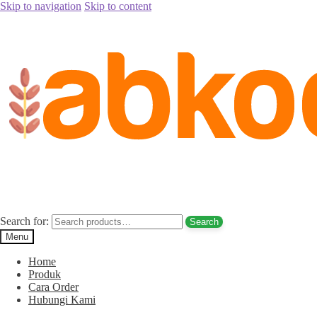
Skip to navigation
Skip to content
Home
/
Jual Kurma
/
Harga Kurma Ajwa Premium dan Curah (Kiloan
Posted on
January 7, 2020
September 12, 2020
by
abkoorma
Harga Kurma Ajwa Premium dan Curah (K
Search for:
Search
Menu
Home
Produk
Cara Order
Hubungi Kami