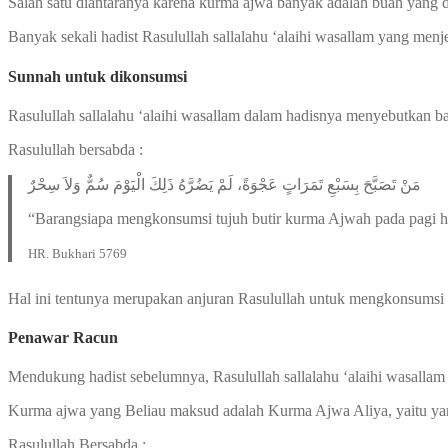
Salah satu diantaranya karena kurma ajwa banyak adalah buah yang 
Banyak sekali hadist Rasulullah sallalahu ‘alaihi wasallam yang me
Sunnah untuk dikonsumsi
Rasulullah sallalahu ‘alaihi wasallam dalam hadisnya menyebutkan ba
Rasulullah bersabda :
مَنْ تَصَبَّحَ بِسَبْعِ تَمَرَاتٍ عَجْوَةً، لَمْ يَضُرَّهُ ذَلِكَ الْيَوْمَ سُمٌّ وَلاَ سِحْرٌ
“Barangsiapa mengkonsumsi tujuh butir kurma Ajwah pada pagi hari
HR. Bukhari 5769
Hal ini tentunya merupakan anjuran Rasulullah untuk mengkonsumsi k
Penawar Racun
Mendukung hadist sebelumnya, Rasulullah sallalahu ‘alaihi wasallam
Kurma ajwa yang Beliau maksud adalah Kurma Ajwa Aliya, yaitu yan
Rasulullah Bersabda :